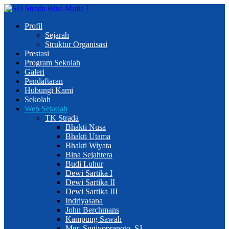
Profil
Sejarah
Struktur Organisasi
Prestasi
Program Sekolah
Galeri
Pendaftaran
Hubungi Kami
Sekolah
Web Sekolah
TK Strada
Bhakti Nusa
Bhakti Utama
Bhakti Wiyata
Bina Sejahtera
Budi Luhur
Dewi Sartika I
Dewi Sartika II
Dewi Sartika III
Indriyasana
John Berchmans
Kampung Sawah
Mgr. Sugiyopranoto, SJ