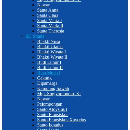
Nawar
Santa Anna
Santa Clara
Santa Maria I
Santa Maria II
Santa Theresia
SD Strada
Bhakti Nusa
Bhakti Utama
Bhakti Wiyata I
Bhakti Wiyata II
Budi Luhur I
Budi Luhur II
Bina Mulia I
Cakung
Dipamarga
Kampung Sawah
Mgr. Sugiyopranoto, SJ
Nawar
Pejompongan
Santo Aloysius I
Santo Fransiskus
Santo Fransiskus Xaverius
Santo Ignatius