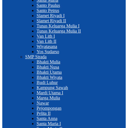
Santa Maria
Santo Paulus
Santo Petrus
Slamet Riyadi I
Slamet Riyadi II
Tunas Keluarga Mulia I
Tunas Keluarga Mulia II
Van Lith I
Van Lith II
Wiyatasana
Yos Sudarso
SMP Strada
Bhakti Mulia
Bhakti Nusa
Bhakti Utama
Bhakti Wiyata
Budi Luhur
Kampung Sawah
Mardi Utama I
Marga Mulia
Nawar
Pejompongan
Pelita II
Santa Anna
Santa Maria I