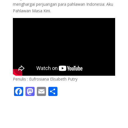
menghargai perjuangan para pahlawan Indonesia: Aku
Pahlawan Masa Kini.
Penulis : Eufrosiana Elisabeth Putry
F
M
E
S
ac
as
m
h
e
to
ai
ar
b
d
l
e
o
o