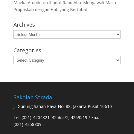
Maeka Arunde
on
Ibadat Rabu Abu: Mengawali Masa
Prapaskah dengan Hati yang Bertobat
Archives
Archives
Categories
Categories
Sekolah Strada
Jl. Gunung Sahari Raya No. 88, Jakarta Pusat 10610
Tel. (021)-4204821; 4256572; 4269519 / Fax.
(021)-4258809