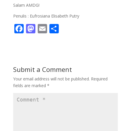
Salam AMDG!
Penulis : Eufrosiana Elisabeth Putry
F
M
E
S
ac
as
m
h
e
to
ai
ar
b
d
l
e
o
o
Submit a Comment
o
n
Your email address will not be published.
Required
k
fields are marked
*