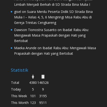
Limbah Menjadi Berkah di SD Strada Bina Mulia I
gisel
on
Suara Merdu Peserta Didik SD Strada Bina
Mulia I – Kelas 4, 5, 6 Mengiringi Misa Rabu Abu di
Gereja Trinitas Cengkareng
Dawson Tionostra Susanto
on
Ibadat Rabu Abu:
Mengawali Masa Prapaskah dengan Hati yang
Bertobat
Maeka Arunde
on
Ibadat Rabu Abu: Mengawali Masa
Prapaskah dengan Hati yang Bertobat
Statistik
Total
4380
146526
Today
5
9
This Week
101
3195
This Month
123
9511