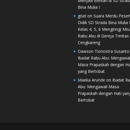
Menjadi Berkah di SD Strad
Bina Mulia I
gisel
on
Suara Merdu Peser
Didik SD Strada Bina Mulia I
Kelas 4, 5, 6 Mengiringi Mis
Rabu Abu di Gereja Trinitas
Cengkareng
Dawson Tionostra Susanto
Ibadat Rabu Abu: Mengawal
Masa Prapaskah dengan Ha
yang Bertobat
Maeka Arunde
on
Ibadat R
Abu: Mengawali Masa
Prapaskah dengan Hati yan
Bertobat