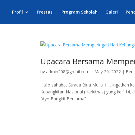
Profil
Prestasi
Program Sekolah
Galeri
Pen
Upacara Bersama Memperi
by
admin208@gmail.com
|
May 20, 2022
|
Beri
Hallo sahabat Strada Bina Mulia 1 … Ingatkah ka
Kebangkitan Nasional (Harkitnas) yang ke 114, 
“Ayo Bangkit Bersama”....