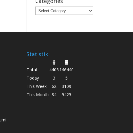
Categories
Categories
Statistik
Total
4405
146440
Today
3
5
This Week
62
3109
This Month
84
9425
h
umi