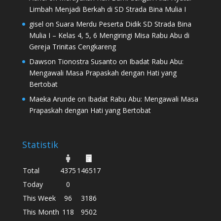
Limbah Menjadi Berkah di SD Strada Bina Mulia I
gisel
on
Suara Merdu Peserta Didik SD Strada Bina
Mulia I – Kelas 4, 5, 6 Mengiringi Misa Rabu Abu di
Gereja Trinitas Cengkareng
Dawson Tionostra Susanto
on
Ibadat Rabu Abu:
Mengawali Masa Prapaskah dengan Hati yang
Bertobat
Maeka Arunde
on
Ibadat Rabu Abu: Mengawali Masa
Prapaskah dengan Hati yang Bertobat
Statistik
Total
4375
146517
Today
0
This Week
96
3186
This Month
118
9502