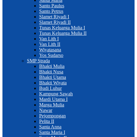
Santa Maria
Santo Paulus
Santo Petrus
Slamet Riyadi I
Slamet Riyadi II
Tunas Keluarga Mulia I
Tunas Keluarga Mulia II
Van Lith I
Van Lith II
Wiyatasana
Yos Sudarso
SMP Strada
Bhakti Mulia
Bhakti Nusa
Bhakti Utama
Bhakti Wiyata
Budi Luhur
Kampung Sawah
Mardi Utama I
Marga Mulia
Nawar
Pejompongan
Pelita II
Santa Anna
Santa Maria I