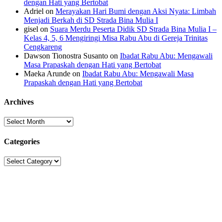
dengan Hati yang Bertobat
Adriel
on
Merayakan Hari Bumi dengan Aksi Nyata: Limbah
Menjadi Berkah di SD Strada Bina Mulia I
gisel
on
Suara Merdu Peserta Didik SD Strada Bina Mulia I –
Kelas 4, 5, 6 Mengiringi Misa Rabu Abu di Gereja Trinitas
Cengkareng
Dawson Tionostra Susanto
on
Ibadat Rabu Abu: Mengawali
Masa Prapaskah dengan Hati yang Bertobat
Maeka Arunde
on
Ibadat Rabu Abu: Mengawali Masa
Prapaskah dengan Hati yang Bertobat
Archives
Archives
Categories
Categories
Sekolah Strada
Jl. Gunung Sahari Raya No. 88, Jakarta Pusat 10610
Tel. (021)-4204821; 4256572; 4269519 / Fax. (021)-4258809