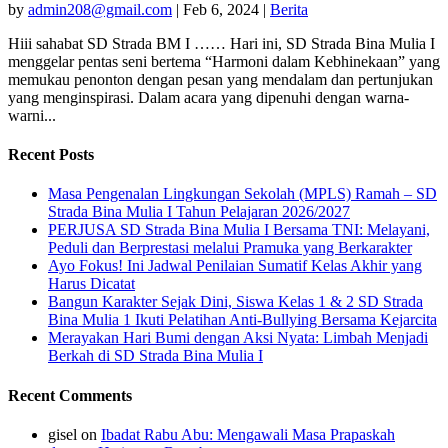
by
admin208@gmail.com
|
Feb 6, 2024
|
Berita
Hiii sahabat SD Strada BM I …… Hari ini, SD Strada Bina Mulia I
menggelar pentas seni bertema “Harmoni dalam Kebhinekaan” yang
memukau penonton dengan pesan yang mendalam dan pertunjukan
yang menginspirasi. Dalam acara yang dipenuhi dengan warna-
warni...
Recent Posts
Masa Pengenalan Lingkungan Sekolah (MPLS) Ramah – SD
Strada Bina Mulia I Tahun Pelajaran 2026/2027
PERJUSA SD Strada Bina Mulia I Bersama TNI: Melayani,
Peduli dan Berprestasi melalui Pramuka yang Berkarakter
Ayo Fokus! Ini Jadwal Penilaian Sumatif Kelas Akhir yang
Harus Dicatat
Bangun Karakter Sejak Dini, Siswa Kelas 1 & 2 SD Strada
Bina Mulia 1 Ikuti Pelatihan Anti-Bullying Bersama Kejarcita
Merayakan Hari Bumi dengan Aksi Nyata: Limbah Menjadi
Berkah di SD Strada Bina Mulia I
Recent Comments
gisel
on
Ibadat Rabu Abu: Mengawali Masa Prapaskah