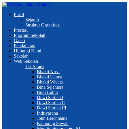
Profil
Sejarah
Struktur Organisasi
Prestasi
Program Sekolah
Galeri
Pendaftaran
Hubungi Kami
Sekolah
Web Sekolah
TK Strada
Bhakti Nusa
Bhakti Utama
Bhakti Wiyata
Bina Sejahtera
Budi Luhur
Dewi Sartika I
Dewi Sartika II
Dewi Sartika III
Indriyasana
John Berchmans
Kampung Sawah
Mgr. Sugiyopranoto, SJ