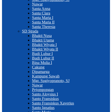
Nawar
Santa Anna
Santa Clara
Santa Maria I
Santa Maria II
Santa Theresia
SD Strada
Bhakti Nusa
Bhakti Utama
Bhakti Wiyata I
Bhakti Wiyata II
Budi Luhur I
Budi Luhur II
Bina Mulia I
Cakung
Dipamarga
Kampung Sawah
Mgr. Sugiyopranoto, SJ
Nawar
Pejompongan
Santo Aloysius I
Santo Fransiskus
Santo Fransiskus Xaverius
Santo Ignatius