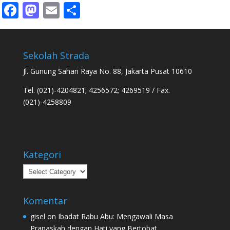
Facebook
Mastodon
Email
Share
Sekolah Strada
Jl. Gunung Sahari Raya No. 88, Jakarta Pusat 10610
Tel. (021)-4204821; 4256572; 4269519 / Fax.
(021)-4258809
Kategori
Kategori
Komentar
gisel
on
Ibadat Rabu Abu: Mengawali Masa
Prapaskah dengan Hati yang Bertobat