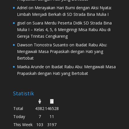
Adriel
on
Merayakan Hari Bumi dengan Aksi Nyata:
Limbah Menjadi Berkah di SD Strada Bina Mulia I
gisel
on
Suara Merdu Peserta Didik SD Strada Bina
Mulia I – Kelas 4, 5, 6 Mengiringi Misa Rabu Abu di
Gereja Trinitas Cengkareng
Dawson Tionostra Susanto
on
Ibadat Rabu Abu:
Mengawali Masa Prapaskah dengan Hati yang
Bertobat
Maeka Arunde
on
Ibadat Rabu Abu: Mengawali Masa
Prapaskah dengan Hati yang Bertobat
Statistik
Total
4382
146528
Today
7
11
This Week
103
3197