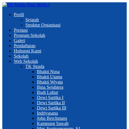
Profil
Sejarah
Struktur Organisasi
Prestasi
Program Sekolah
Galeri
Pendaftaran
Hubungi Kami
Sekolah
Web Sekolah
TK Strada
Bhakti Nusa
Bhakti Utama
Bhakti Wiyata
Bina Sejahtera
Budi Luhur
Dewi Sartika I
Dewi Sartika II
Dewi Sartika III
Indriyasana
John Berchmans
Kampung Sawah
Mgr. Sugiyopranoto, SJ