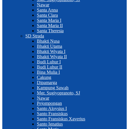
Nawar
Santa Anna
Santa Clara
Santa Maria I
Santa Maria II
Santa Theresia
SD Strada
Bhakti Nusa
Bhakti Utama
Bhakti Wiyata I
Bhakti Wiyata II
Budi Luhur I
Budi Luhur II
Bina Mulia I
Cakung
Dipamarga
Kampung Sawah
Mgr. Sugiyopranoto, SJ
Nawar
Pejompongan
Santo Aloysius I
Santo Fransiskus
Santo Fransiskus Xaverius
Santo Ignatius