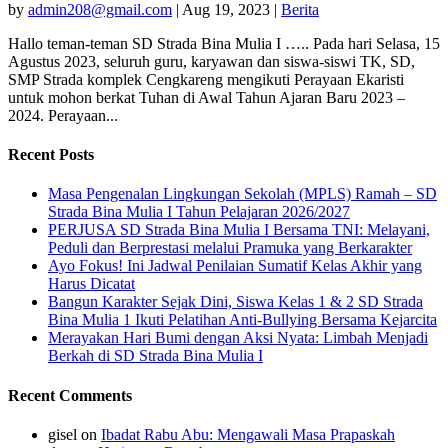
by
admin208@gmail.com
|
Aug 19, 2023
|
Berita
Hallo teman-teman SD Strada Bina Mulia I ….. Pada hari Selasa, 15
Agustus 2023, seluruh guru, karyawan dan siswa-siswi TK, SD,
SMP Strada komplek Cengkareng mengikuti Perayaan Ekaristi
untuk mohon berkat Tuhan di Awal Tahun Ajaran Baru 2023 –
2024. Perayaan...
Recent Posts
Masa Pengenalan Lingkungan Sekolah (MPLS) Ramah – SD
Strada Bina Mulia I Tahun Pelajaran 2026/2027
PERJUSA SD Strada Bina Mulia I Bersama TNI: Melayani,
Peduli dan Berprestasi melalui Pramuka yang Berkarakter
Ayo Fokus! Ini Jadwal Penilaian Sumatif Kelas Akhir yang
Harus Dicatat
Bangun Karakter Sejak Dini, Siswa Kelas 1 & 2 SD Strada
Bina Mulia 1 Ikuti Pelatihan Anti-Bullying Bersama Kejarcita
Merayakan Hari Bumi dengan Aksi Nyata: Limbah Menjadi
Berkah di SD Strada Bina Mulia I
Recent Comments
gisel
on
Ibadat Rabu Abu: Mengawali Masa Prapaskah