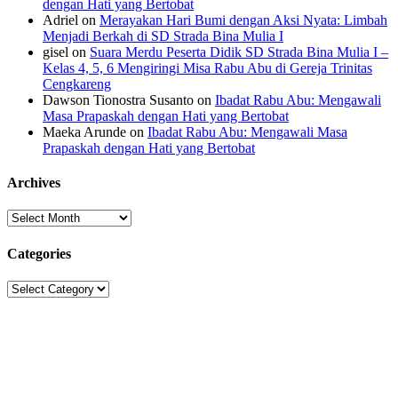
dengan Hati yang Bertobat
Adriel
on
Merayakan Hari Bumi dengan Aksi Nyata: Limbah
Menjadi Berkah di SD Strada Bina Mulia I
gisel
on
Suara Merdu Peserta Didik SD Strada Bina Mulia I –
Kelas 4, 5, 6 Mengiringi Misa Rabu Abu di Gereja Trinitas
Cengkareng
Dawson Tionostra Susanto
on
Ibadat Rabu Abu: Mengawali
Masa Prapaskah dengan Hati yang Bertobat
Maeka Arunde
on
Ibadat Rabu Abu: Mengawali Masa
Prapaskah dengan Hati yang Bertobat
Archives
Archives
Categories
Categories
Sekolah Strada
Jl. Gunung Sahari Raya No. 88, Jakarta Pusat 10610
Tel. (021)-4204821; 4256572; 4269519 / Fax. (021)-4258809