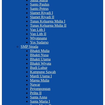
Santa Maria
Santo Paulus
Santo Petrus
Slamet Riyadi I
Slamet Riyadi II
Tunas Keluarga Mulia I
Tunas Keluarga Mulia II
Van Lith I
Van Lith II
Wiyatasana
Yos Sudarso
SMP Strada
Bhakti Mulia
Bhakti Nusa
Bhakti Utama
Bhakti Wiyata
Budi Luhur
Kampung Sawah
Mardi Utama I
Marga Mulia
Nawar
Pejompongan
Pelita II
Santa Anna
Santa Maria I