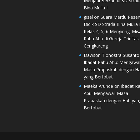
Menjadi Berkah di SD Strad
Bina Mulia I
gisel
on
Suara Merdu Peser
Didik SD Strada Bina Mulia I
Kelas 4, 5, 6 Mengiringi Mis
Rabu Abu di Gereja Trinitas
Cengkareng
Dawson Tionostra Susanto
Ibadat Rabu Abu: Mengawal
Masa Prapaskah dengan Ha
yang Bertobat
Maeka Arunde
on
Ibadat R
Abu: Mengawali Masa
Prapaskah dengan Hati yan
Bertobat