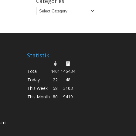
Categories
Categories
Statistik
Total
4401
146434
Today
22
48
This Week
58
3103
This Month
80
9419
h
umi