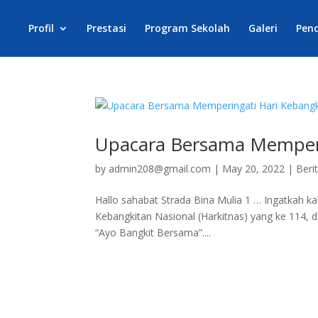
Profil
Prestasi
Program Sekolah
Galeri
Pen
Upacara Bersama Memperi
by
admin208@gmail.com
|
May 20, 2022
|
Beri
Hallo sahabat Strada Bina Mulia 1 … Ingatkah ka
Kebangkitan Nasional (Harkitnas) yang ke 114, 
“Ayo Bangkit Bersama”....