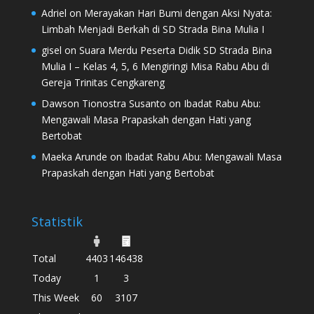
Adriel
on
Merayakan Hari Bumi dengan Aksi Nyata:
Limbah Menjadi Berkah di SD Strada Bina Mulia I
gisel
on
Suara Merdu Peserta Didik SD Strada Bina
Mulia I – Kelas 4, 5, 6 Mengiringi Misa Rabu Abu di
Gereja Trinitas Cengkareng
Dawson Tionostra Susanto
on
Ibadat Rabu Abu:
Mengawali Masa Prapaskah dengan Hati yang
Bertobat
Maeka Arunde
on
Ibadat Rabu Abu: Mengawali Masa
Prapaskah dengan Hati yang Bertobat
Statistik
Total
4403
146438
Today
1
3
This Week
60
3107