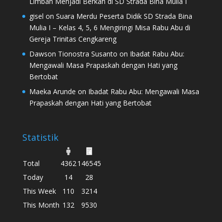
Limbah Menjadi Berkah di SD Strada Bina Mulia I
gisel
on
Suara Merdu Peserta Didik SD Strada Bina
Mulia I – Kelas 4, 5, 6 Mengiringi Misa Rabu Abu di
Gereja Trinitas Cengkareng
Dawson Tionostra Susanto
on
Ibadat Rabu Abu:
Mengawali Masa Prapaskah dengan Hati yang
Bertobat
Maeka Arunde
on
Ibadat Rabu Abu: Mengawali Masa
Prapaskah dengan Hati yang Bertobat
Statistik
Total
4362
146545
Today
14
28
This Week
110
3214
This Month
132
9530