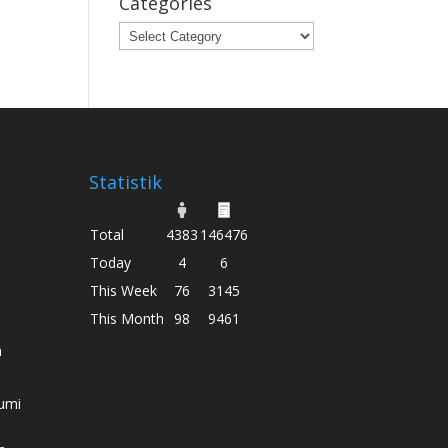
Categories
Categories
Statistik
Total
4383
146476
Today
4
6
This Week
76
3145
This Month
98
9461
h
umi