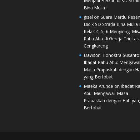
Menjadi Berkah di SD Strad
Bina Mulia I
gisel
on
Suara Merdu Peser
Didik SD Strada Bina Mulia I
Kelas 4, 5, 6 Mengiringi Mis
Rabu Abu di Gereja Trinitas
Cengkareng
Dawson Tionostra Susanto
Ibadat Rabu Abu: Mengawal
Masa Prapaskah dengan Ha
yang Bertobat
Maeka Arunde
on
Ibadat R
Abu: Mengawali Masa
Prapaskah dengan Hati yan
Bertobat