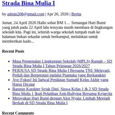
Strada Bina Mulia I
by
admin208@gmail.com
|
Apr 26, 2026
|
Berita
Jumat, 24 April 2026 Hallo sobat BM 1… Semangat Hari Bumi
yang jatuh pada 22 April lalu ternyata masih membara di lingkungan
sekolah kita. Pagi ini, seluruh warga sekolah tumpah ruah ke
halaman bukan sekadar untuk berkumpul, melainkan untuk
memberikan kado...
Recent Posts
Masa Pengenalan Lingkungan Sekolah (MPLS) Ramah – SD
Strada Bina Mulia I Tahun Pelajaran 2026/2027
PERJUSA SD Strada Bina Mulia I Bersama TNI: Melayani,
Peduli dan Berprestasi melalui Pramuka yang Berkarakter
Ayo Fokus! Ini Jadwal Penilaian Sumatif Kelas Akhir yang
Harus Dicatat
Bangun Karakter Sejak Dini, Siswa Kelas 1 & 2 SD Strada
Bina Mulia 1 Ikuti Pelatihan Anti-Bullying Bersama Kejarcita
Merayakan Hari Bumi dengan Aksi Nyata: Limbah Menjadi
Berkah di SD Strada Bina Mulia I
Recent Comments