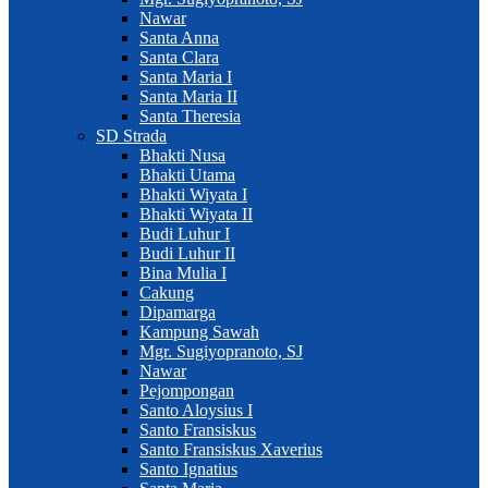
Nawar
Santa Anna
Santa Clara
Santa Maria I
Santa Maria II
Santa Theresia
SD Strada
Bhakti Nusa
Bhakti Utama
Bhakti Wiyata I
Bhakti Wiyata II
Budi Luhur I
Budi Luhur II
Bina Mulia I
Cakung
Dipamarga
Kampung Sawah
Mgr. Sugiyopranoto, SJ
Nawar
Pejompongan
Santo Aloysius I
Santo Fransiskus
Santo Fransiskus Xaverius
Santo Ignatius