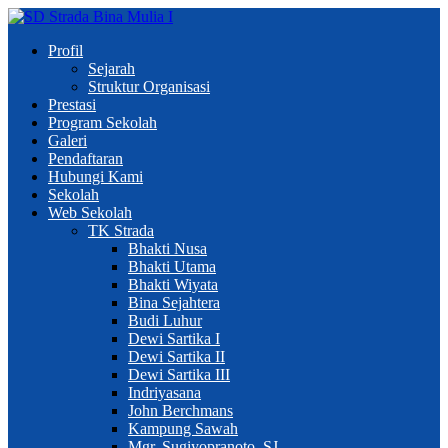
Profil
Sejarah
Struktur Organisasi
Prestasi
Program Sekolah
Galeri
Pendaftaran
Hubungi Kami
Sekolah
Web Sekolah
TK Strada
Bhakti Nusa
Bhakti Utama
Bhakti Wiyata
Bina Sejahtera
Budi Luhur
Dewi Sartika I
Dewi Sartika II
Dewi Sartika III
Indriyasana
John Berchmans
Kampung Sawah
Mgr. Sugiyopranoto, SJ