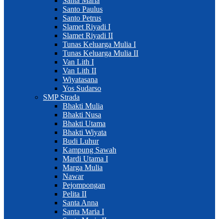
Santa Maria
Santo Paulus
Santo Petrus
Slamet Riyadi I
Slamet Riyadi II
Tunas Keluarga Mulia I
Tunas Keluarga Mulia II
Van Lith I
Van Lith II
Wiyatasana
Yos Sudarso
SMP Strada
Bhakti Mulia
Bhakti Nusa
Bhakti Utama
Bhakti Wiyata
Budi Luhur
Kampung Sawah
Mardi Utama I
Marga Mulia
Nawar
Pejompongan
Pelita II
Santa Anna
Santa Maria I