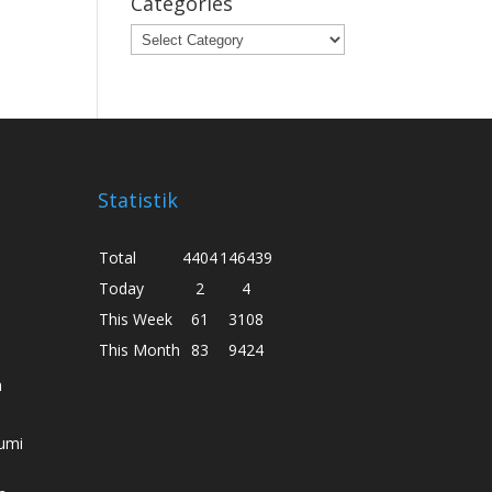
Categories
Categories
Statistik
Total
4404
146439
Today
2
4
This Week
61
3108
This Month
83
9424
h
umi