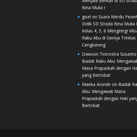
Menjadi Berkah di SD Strad
Bina Mulia I
gisel
on
Suara Merdu Peser
Didik SD Strada Bina Mulia I
Kelas 4, 5, 6 Mengiringi Mis
Rabu Abu di Gereja Trinitas
Cengkareng
Dawson Tionostra Susanto
Ibadat Rabu Abu: Mengawal
Masa Prapaskah dengan Ha
yang Bertobat
Maeka Arunde
on
Ibadat R
Abu: Mengawali Masa
Prapaskah dengan Hati yan
Bertobat