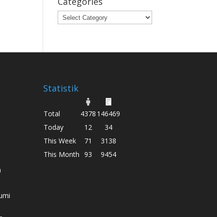
Categories
Categories
Statistik
Total
4378
146469
Today
12
34
This Week
71
3138
This Month
93
9454
h
umi