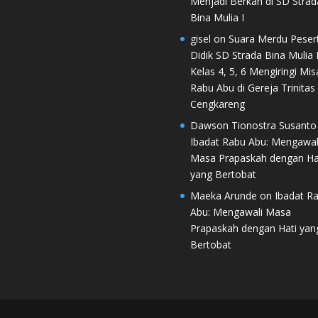
Menjadi Berkah di SD Strad
Bina Mulia I
gisel
on
Suara Merdu Peser
Didik SD Strada Bina Mulia I
Kelas 4, 5, 6 Mengiringi Mis
Rabu Abu di Gereja Trinitas
Cengkareng
Dawson Tionostra Susanto
Ibadat Rabu Abu: Mengawal
Masa Prapaskah dengan Ha
yang Bertobat
Maeka Arunde
on
Ibadat R
Abu: Mengawali Masa
Prapaskah dengan Hati yan
Bertobat