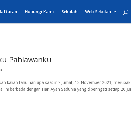
daftaran
Hubungi Kami
Sekolah
Web Sekolah
hku Pahlawanku
ta
kah kalian tahu hari apa saat ini? Jumat, 12 November 2021, merupa
l ini berbeda dengan Hari Ayah Sedunia yang diperingati setiap 20 Jun