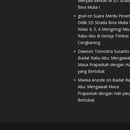
Menjadi Berkah di SD Strad
Bina Mulia I
gisel
on
Suara Merdu Peser
Didik SD Strada Bina Mulia I
Kelas 4, 5, 6 Mengiringi Mis
Rabu Abu di Gereja Trinitas
Cengkareng
Dawson Tionostra Susanto
Ibadat Rabu Abu: Mengawal
Masa Prapaskah dengan Ha
yang Bertobat
Maeka Arunde
on
Ibadat R
Abu: Mengawali Masa
Prapaskah dengan Hati yan
Bertobat