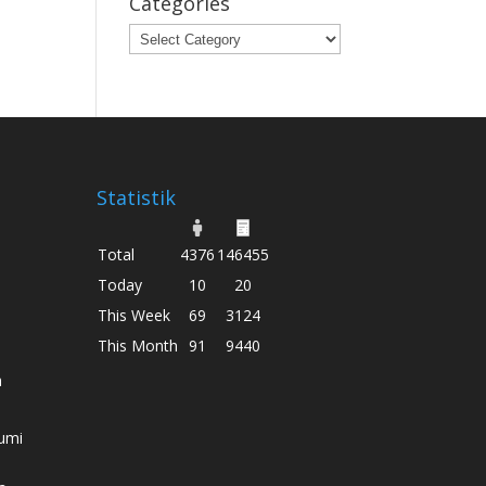
Categories
Categories
Statistik
Total
4376
146455
Today
10
20
This Week
69
3124
This Month
91
9440
h
umi