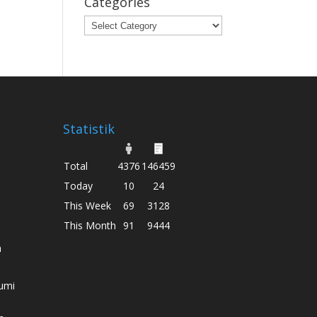
Categories
Categories
Statistik
Total
4376
146459
Today
10
24
This Week
69
3128
This Month
91
9444
h
umi