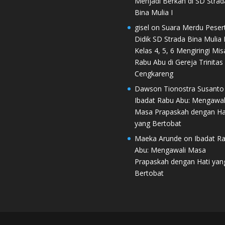
Menjadi Berkah di SD Strad
Bina Mulia I
gisel
on
Suara Merdu Peser
Didik SD Strada Bina Mulia I
Kelas 4, 5, 6 Mengiringi Mis
Rabu Abu di Gereja Trinitas
Cengkareng
Dawson Tionostra Susanto
Ibadat Rabu Abu: Mengawal
Masa Prapaskah dengan Ha
yang Bertobat
Maeka Arunde
on
Ibadat R
Abu: Mengawali Masa
Prapaskah dengan Hati yan
Bertobat