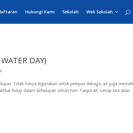
daftaran
Hubungi Kami
Sekolah
Web Sekolah
 WATER DAY)
a
upan. Tidak hanya digunakan untuk pelepas dahaga, air juga memilik
uk hidup dalam kehidupan sehari-hari. Tanpa air, setiap kita akan