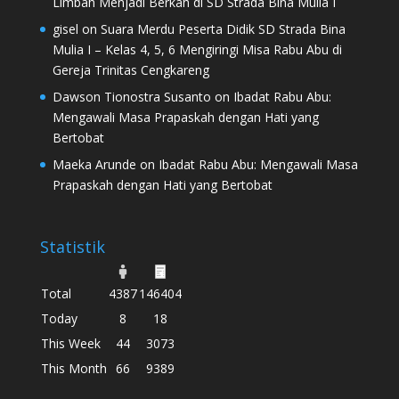
Limbah Menjadi Berkah di SD Strada Bina Mulia I
gisel
on
Suara Merdu Peserta Didik SD Strada Bina
Mulia I – Kelas 4, 5, 6 Mengiringi Misa Rabu Abu di
Gereja Trinitas Cengkareng
Dawson Tionostra Susanto
on
Ibadat Rabu Abu:
Mengawali Masa Prapaskah dengan Hati yang
Bertobat
Maeka Arunde
on
Ibadat Rabu Abu: Mengawali Masa
Prapaskah dengan Hati yang Bertobat
Statistik
Total
4387
146404
Today
8
18
This Week
44
3073
This Month
66
9389