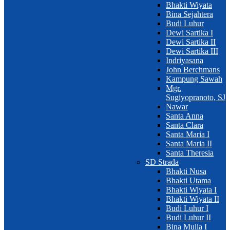
Bhakti Wiyata
Bina Sejahtera
Budi Luhur
Dewi Sartika I
Dewi Sartika II
Dewi Sartika III
Indriyasana
John Berchmans
Kampung Sawah
Mgr.
Sugiyopranoto, SJ
Nawar
Santa Anna
Santa Clara
Santa Maria I
Santa Maria II
Santa Theresia
SD Strada
Bhakti Nusa
Bhakti Utama
Bhakti Wiyata I
Bhakti Wiyata II
Budi Luhur I
Budi Luhur II
Bina Mulia I