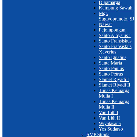
Dipamarga
Kampung Sawah
Mgr.
Sugiyopranoto, SJ
Nawar
Pejompongan
Santo Aloysius I
Santo Fransiskus
Santo Fransiskus
Xaverius
Santo Ignatius
Santa Maria
Santo Paulus
Santo Petrus
Slamet Riyadi I
Slamet Riyadi II
Tunas Keluarga
Mulia I
Tunas Keluarga
Mulia II
Van Lith I
Van Lith II
Wiyatasana
Yos Sudarso
SMP Strada