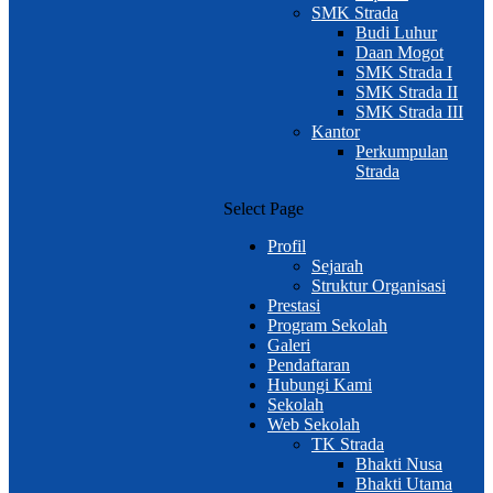
SMK Strada
Budi Luhur
Daan Mogot
SMK Strada I
SMK Strada II
SMK Strada III
Kantor
Perkumpulan
Strada
Select Page
Profil
Sejarah
Struktur Organisasi
Prestasi
Program Sekolah
Galeri
Pendaftaran
Hubungi Kami
Sekolah
Web Sekolah
TK Strada
Bhakti Nusa
Bhakti Utama