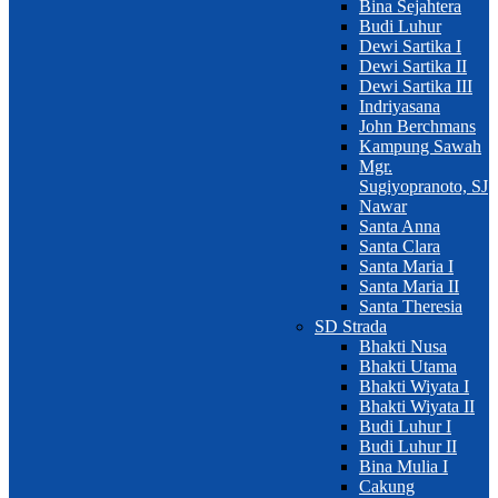
Bina Sejahtera
Budi Luhur
Dewi Sartika I
Dewi Sartika II
Dewi Sartika III
Indriyasana
John Berchmans
Kampung Sawah
Mgr.
Sugiyopranoto, SJ
Nawar
Santa Anna
Santa Clara
Santa Maria I
Santa Maria II
Santa Theresia
SD Strada
Bhakti Nusa
Bhakti Utama
Bhakti Wiyata I
Bhakti Wiyata II
Budi Luhur I
Budi Luhur II
Bina Mulia I
Cakung