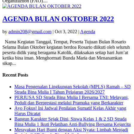
Organizaztion (FAO)....
AGENDA BULAN OKTOBER 2022
by
admin208@gmail.com
|
Oct 3, 2022
|
Agenda
Nama Kegiatan Tanggal, Tempat, Peserta Tujuan Bulan Rosario
Selama Bulan Oktober kegiatan berdoa Rosario diikuti oleh seluruh
peserta didik yang beragama Katolik, dilaksakan setiap hari Jum’at
ketika bina iman. Menghormati Bunda Maria dan Menanamkan
sikap...
Recent Posts
Masa Pengenalan Lingkungan Sekolah (MPLS) Ramah – SD
Strada Bina Mulia I Tahun Pelajaran 2026/2027
PERJUSA SD Strada Bina Mulia I Bersama TNI: Melayani,
Peduli dan Berprestasi melalui Pramuka yang Berkarakter
Ayo Fokus! Ini Jadwal Penilaian Sumatif Kelas Akhir yang
Harus Dicatat
Bangun Karakter Sejak Dini, Siswa Kelas 1 & 2 SD Strada
Bina Mulia 1 Ikuti Pelatihan Anti-Bullying Bersama Kejarcita
Merayakan Hari Bumi dengan Aksi Nyata: Limbah Menjadi