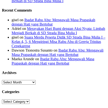
Berkah di SD Strada Bina Mulia I
Recent Comments
gisel
on
Ibadat Rabu Abu: Mengawali Masa Prapaskah
dengan Hati yang Bertobat
Adriel
on
Merayakan Hari Bumi dengan Aksi Nyata: Limbah
Menjadi Berkah di SD Strada Bina Mulia I
gisel
on
Suara Merdu Peserta Didik SD Strada Bina Mulia I –
Kelas 4, 5, 6 Mengiringi Misa Rabu Abu di Gereja Trinitas
Cengkareng
Dawson Tionostra Susanto
on
Ibadat Rabu Abu: Mengawali
Masa Prapaskah dengan Hati yang Bertobat
Maeka Arunde
on
Ibadat Rabu Abu: Mengawali Masa
Prapaskah dengan Hati yang Bertobat
Archives
Archives
Categories
Categories