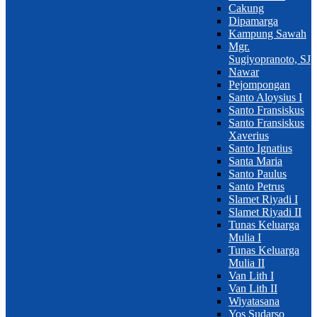
Cakung
Dipamarga
Kampung Sawah
Mgr.
Sugiyopranoto, SJ
Nawar
Pejompongan
Santo Aloysius I
Santo Fransiskus
Santo Fransiskus
Xaverius
Santo Ignatius
Santa Maria
Santo Paulus
Santo Petrus
Slamet Riyadi I
Slamet Riyadi II
Tunas Keluarga
Mulia I
Tunas Keluarga
Mulia II
Van Lith I
Van Lith II
Wiyatasana
Yos Sudarso