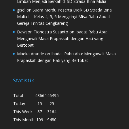
Limbah Menjadi Berkah di SD Strada Bina Mulia I
gisel
on
Suara Merdu Peserta Didik SD Strada Bina
Mulia I – Kelas 4, 5, 6 Mengiringi Misa Rabu Abu di
Gereja Trinitas Cengkareng
Dawson Tionostra Susanto
on
Ibadat Rabu Abu:
Mengawali Masa Prapaskah dengan Hati yang
Bertobat
Maeka Arunde
on
Ibadat Rabu Abu: Mengawali Masa
Prapaskah dengan Hati yang Bertobat
Statistik
Total
4366
146495
Today
15
25
This Week
87
3164
This Month
109
9480