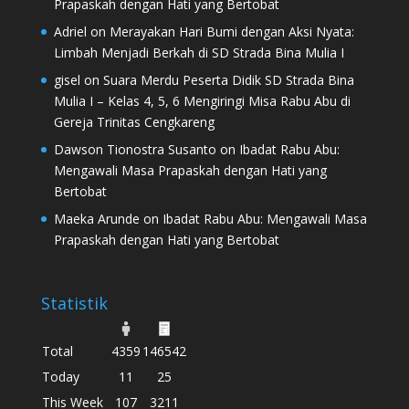
Prapaskah dengan Hati yang Bertobat
Adriel
on
Merayakan Hari Bumi dengan Aksi Nyata:
Limbah Menjadi Berkah di SD Strada Bina Mulia I
gisel
on
Suara Merdu Peserta Didik SD Strada Bina
Mulia I – Kelas 4, 5, 6 Mengiringi Misa Rabu Abu di
Gereja Trinitas Cengkareng
Dawson Tionostra Susanto
on
Ibadat Rabu Abu:
Mengawali Masa Prapaskah dengan Hati yang
Bertobat
Maeka Arunde
on
Ibadat Rabu Abu: Mengawali Masa
Prapaskah dengan Hati yang Bertobat
Statistik
Total
4359
146542
Today
11
25
This Week
107
3211