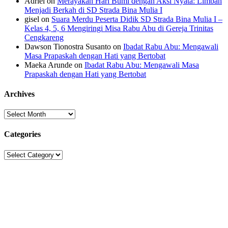
Adriel
on
Merayakan Hari Bumi dengan Aksi Nyata: Limbah
Menjadi Berkah di SD Strada Bina Mulia I
gisel
on
Suara Merdu Peserta Didik SD Strada Bina Mulia I –
Kelas 4, 5, 6 Mengiringi Misa Rabu Abu di Gereja Trinitas
Cengkareng
Dawson Tionostra Susanto
on
Ibadat Rabu Abu: Mengawali
Masa Prapaskah dengan Hati yang Bertobat
Maeka Arunde
on
Ibadat Rabu Abu: Mengawali Masa
Prapaskah dengan Hati yang Bertobat
Archives
Archives
Categories
Categories
Sekolah Strada
Jl. Gunung Sahari Raya No. 88, Jakarta Pusat 10610
Tel. (021)-4204821; 4256572; 4269519 / Fax. (021)-4258809