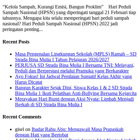
“Kelola Sampah, Kurangi Emisi, Bangun Proklim” Hari Peduli
Sampah Nasional (HPSN) yang diperingati tanggal 21 Februari tiap
tahunnya. Mengapa kita selalu memperingati hari peduli sampah
nasional? Hari Peduli Sampah Nasional (HPSN) 2022 jadi
peringatan penting...
Recent Posts
Masa Pengenalan Lingkungan Sekolah (MPLS) Ramah – SD
Strada Bina Mulia I Tahun Pelajaran 2026/2027
PERJUSA SD Strada Bina Mulia I Bersama TNI: Melayani,
Peduli dan Berprestasi melalui Pramuka yang Berkarakter
Ayo Fokus! Ini Jadwal Penilaian Sumatif Kelas Akhir yang
Harus Dicatat
Bangun Karakter Sejak Dini, Siswa Kelas 1 & 2 SD Strada
Bina Mulia 1 Ikuti Pelatihan Anti-Bullying Bersama Kejarcita
Merayakan Hari Bumi dengan Aksi Nyata: Limbah Menjadi
Berkah di SD Strada Bina Mulia I
Recent Comments
gisel
on
Ibadat Rabu Abu: Mengawali Masa Prapaskah
dengan Hati yang Bertobat