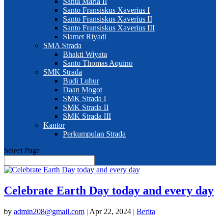
Santa Maria II
Santo Fransiskus Xaverius I
Santo Fransiskus Xaverius II
Santo Fransiskus Xaverius III
Slamet Riyadi
SMA Strada
Bhakti Wiyata
Santo Thomas Aquino
SMK Strada
Budi Luhur
Daan Mogot
SMK Strada I
SMK Strada II
SMK Strada III
Kantor
Perkumpulan Strada
Select Page
Celebrate Earth Day today and every day
by
admin208@gmail.com
|
Apr 22, 2024
|
Berita