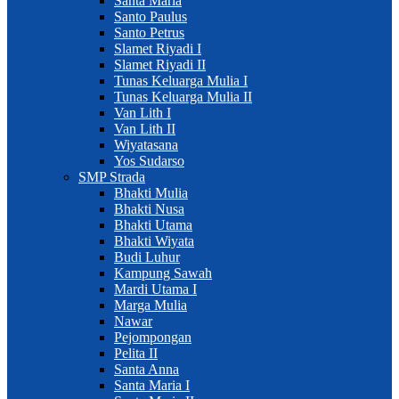
Santa Maria
Santo Paulus
Santo Petrus
Slamet Riyadi I
Slamet Riyadi II
Tunas Keluarga Mulia I
Tunas Keluarga Mulia II
Van Lith I
Van Lith II
Wiyatasana
Yos Sudarso
SMP Strada
Bhakti Mulia
Bhakti Nusa
Bhakti Utama
Bhakti Wiyata
Budi Luhur
Kampung Sawah
Mardi Utama I
Marga Mulia
Nawar
Pejompongan
Pelita II
Santa Anna
Santa Maria I