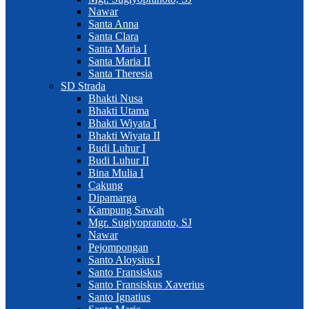
Nawar
Santa Anna
Santa Clara
Santa Maria I
Santa Maria II
Santa Theresia
SD Strada
Bhakti Nusa
Bhakti Utama
Bhakti Wiyata I
Bhakti Wiyata II
Budi Luhur I
Budi Luhur II
Bina Mulia I
Cakung
Dipamarga
Kampung Sawah
Mgr. Sugiyopranoto, SJ
Nawar
Pejompongan
Santo Aloysius I
Santo Fransiskus
Santo Fransiskus Xaverius
Santo Ignatius