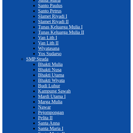
Santa Maria
Santo Paulus
Santo Petrus
Slamet Riyadi I
Slamet Riyadi II
Tunas Keluarga Mulia I
Tunas Keluarga Mulia II
Van Lith I
Van Lith II
Wiyatasana
Yos Sudarso
SMP Strada
Bhakti Mulia
Bhakti Nusa
Bhakti Utama
Bhakti Wiyata
Budi Luhur
Kampung Sawah
Mardi Utama I
Marga Mulia
Nawar
Pejompongan
Pelita II
Santa Anna
Santa Maria I