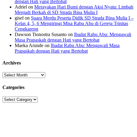
dengan Hati yang Bertobat
Adriel
on
Merayakan Hari Bumi dengan Aksi Nyata: Limbah
Menjadi Berkah di SD Strada Bina Mulia I
gisel
on
Suara Merdu Peserta Didik SD Strada Bina Mulia I –
Kelas 4, 5, 6 Mengiringi Misa Rabu Abu di Gereja Trinitas
Cengkareng
Dawson Tionostra Susanto
on
Ibadat Rabu Abu: Mengawali
Masa Prapaskah dengan Hati yang Bertobat
Maeka Arunde
on
Ibadat Rabu Abu: Mengawali Masa
Prapaskah dengan Hati yang Bertobat
Archives
Archives
Categories
Categories
Sekolah Strada
Jl. Gunung Sahari Raya No. 88, Jakarta Pusat 10610
Tel. (021)-4204821; 4256572; 4269519 / Fax. (021)-4258809