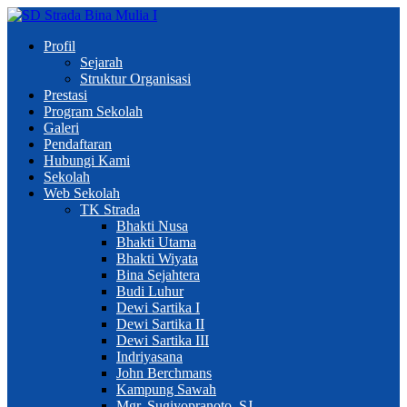
Profil
Sejarah
Struktur Organisasi
Prestasi
Program Sekolah
Galeri
Pendaftaran
Hubungi Kami
Sekolah
Web Sekolah
TK Strada
Bhakti Nusa
Bhakti Utama
Bhakti Wiyata
Bina Sejahtera
Budi Luhur
Dewi Sartika I
Dewi Sartika II
Dewi Sartika III
Indriyasana
John Berchmans
Kampung Sawah
Mgr. Sugiyopranoto, SJ