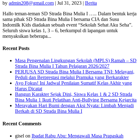
by
admin208@gmail.com
|
Jul 31, 2023
|
Berita
Hallo teman-teman SD Strada Bina Mulia I ….. Dalam bentuk kerja
sama pihak SD Strada Bina Mulia I bersama CIA dan Susu
Indomilk Kids diadakan sebuah event “Sekolah Sehat Aku Seha”.
Seluruh siswa kelas 1, 3 – 6, berkumpul di lapangan untuk
menyaksikan beberapa...
Recent Posts
Masa Pengenalan Lingkungan Sekolah (MPLS) Ramah – SD
Strada Bina Mulia I Tahun Pelajaran 2026/2027
PERJUSA SD Strada Bina Mulia I Bersama TNI: Melayani,
Peduli dan Berprestasi melalui Pramuka yang Berkarakter
Ayo Fokus! Ini Jadwal Penilaian Sumatif Kelas Akhir yang
Harus Dicatat
Bangun Karakter Sejak Dini, Siswa Kelas 1 & 2 SD Strada
Bina Mulia 1 Ikuti Pelatihan Anti-Bullying Bersama Kejarcita
Merayakan Hari Bumi dengan Aksi Nyata: Limbah Menjadi
Berkah di SD Strada Bina Mulia I
Recent Comments
gisel
on
Ibadat Rabu Abu: Mengawali Masa Prapaskah