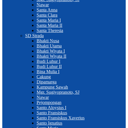
Nawar
Santa Anna
Santa Clara
Santa Maria I
Santa Maria II
Santa Theresia
SD Strada
Bhakti Nusa
Bhakti Utama
Bhakti Wiyata I
Bhakti Wiyata II
Budi Luhur I
Budi Luhur II
Bina Mulia I
Cakung
Dipamarga
Kampung Sawah
Mgr. Sugiyopranoto, SJ
Nawar
Pejompongan
Santo Aloysius I
Santo Fransiskus
Santo Fransiskus Xaverius
Santo Ignatius