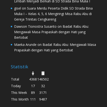
Limbah Menjadi Berkah di SD Strada Bina Mulia I
gisel
on
Suara Merdu Peserta Didik SD Strada Bina
Mulia I – Kelas 4, 5, 6 Mengiringi Misa Rabu Abu di
Gereja Trinitas Cengkareng
Dawson Tionostra Susanto
on
Ibadat Rabu Abu:
Mengawali Masa Prapaskah dengan Hati yang
Bertobat
Maeka Arunde
on
Ibadat Rabu Abu: Mengawali Masa
Prapaskah dengan Hati yang Bertobat
Statistik
Total
4368
146502
Today
17
32
This Week
89
3171
This Month
111
9487