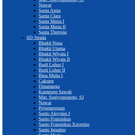
Nawar
Santa Anna
Santa Clara
Santa Maria I
Santa Maria II
Santa Theresia
SD Strada
Bhakti Nusa
Bhakti Utama
Bhakti Wiyata I
Bhakti Wiyata II
Budi Luhur I
Budi Luhur II
Bina Mulia I
Cakung
Dipamarga
Kampung Sawah
Mgr. Sugiyopranoto, SJ
Nawar
Pejompongan
Santo Aloysius I
Santo Fransiskus
Santo Fransiskus Xaverius
Santo Ignatius