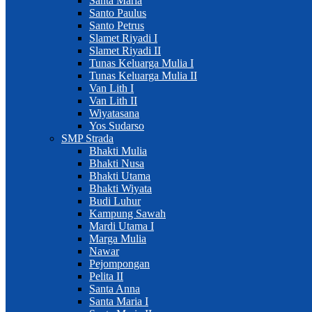
Santa Maria
Santo Paulus
Santo Petrus
Slamet Riyadi I
Slamet Riyadi II
Tunas Keluarga Mulia I
Tunas Keluarga Mulia II
Van Lith I
Van Lith II
Wiyatasana
Yos Sudarso
SMP Strada
Bhakti Mulia
Bhakti Nusa
Bhakti Utama
Bhakti Wiyata
Budi Luhur
Kampung Sawah
Mardi Utama I
Marga Mulia
Nawar
Pejompongan
Pelita II
Santa Anna
Santa Maria I