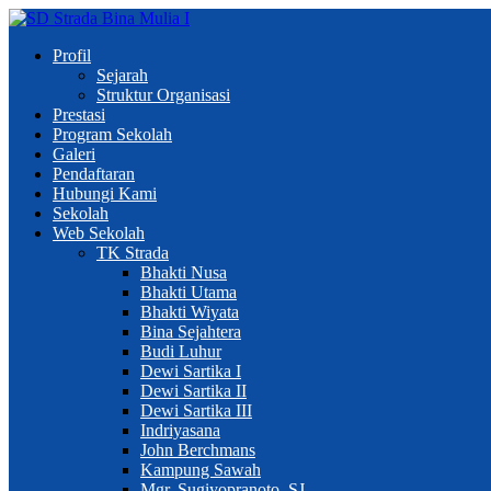
Profil
Sejarah
Struktur Organisasi
Prestasi
Program Sekolah
Galeri
Pendaftaran
Hubungi Kami
Sekolah
Web Sekolah
TK Strada
Bhakti Nusa
Bhakti Utama
Bhakti Wiyata
Bina Sejahtera
Budi Luhur
Dewi Sartika I
Dewi Sartika II
Dewi Sartika III
Indriyasana
John Berchmans
Kampung Sawah
Mgr. Sugiyopranoto, SJ