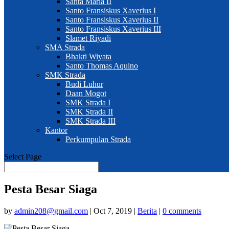
Santa Maria II
Santo Fransiskus Xaverius I
Santo Fransiskus Xaverius II
Santo Fransiskus Xaverius III
Slamet Riyadi
SMA Strada
Bhakti Wiyata
Santo Thomas Aquino
SMK Strada
Budi Luhur
Daan Mogot
SMK Strada I
SMK Strada II
SMK Strada III
Kantor
Perkumpulan Strada
Select Page
Pesta Besar Siaga
by
admin208@gmail.com
|
Oct 7, 2019
|
Berita
|
0 comments