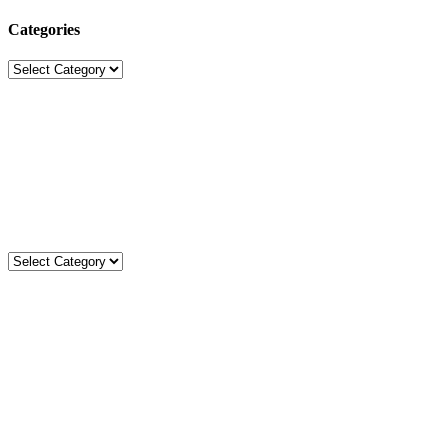
Categories
Categories
Sekolah Strada
Jl. Gunung Sahari Raya No. 88, Jakarta Pusat 10610
Tel. (021)-4204821; 4256572; 4269519 / Fax. (021)-4258809
Kategori
Kategori
Komentar
gisel
on
Ibadat Rabu Abu: Mengawali Masa Prapaskah
dengan Hati yang Bertobat
Adriel
on
Merayakan Hari Bumi dengan Aksi Nyata: Limbah
Menjadi Berkah di SD Strada Bina Mulia I
gisel
on
Suara Merdu Peserta Didik SD Strada Bina Mulia I –
Kelas 4, 5, 6 Mengiringi Misa Rabu Abu di Gereja Trinitas