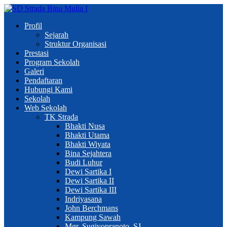
Profil
Sejarah
Struktur Organisasi
Prestasi
Program Sekolah
Galeri
Pendaftaran
Hubungi Kami
Sekolah
Web Sekolah
TK Strada
Bhakti Nusa
Bhakti Utama
Bhakti Wiyata
Bina Sejahtera
Budi Luhur
Dewi Sartika I
Dewi Sartika II
Dewi Sartika III
Indriyasana
John Berchmans
Kampung Sawah
Mgr. Sugiyopranoto, SJ