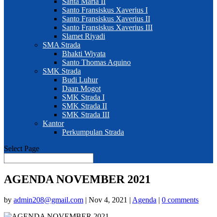
Santa Maria II
Santo Fransiskus Xaverius I
Santo Fransiskus Xaverius II
Santo Fransiskus Xaverius III
Slamet Riyadi
SMA Strada
Bhakti Wiyata
Santo Thomas Aquino
SMK Strada
Budi Luhur
Daan Mogot
SMK Strada I
SMK Strada II
SMK Strada III
Kantor
Perkumpulan Strada
Select Page
AGENDA NOVEMBER 2021
by
admin208@gmail.com
|
Nov 4, 2021
|
Agenda
|
0 comments