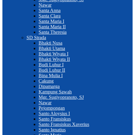
Nawar
Santa Anna
Santa Clara
Santa Maria I
Santa Maria II
Santa Theresia
SD Strada
Bhakti Nusa
Bhakti Utama
Bhakti Wiyata I
Bhakti Wiyata II
Budi Luhur I
Budi Luhur II
Bina Mulia I
Cakung
Dipamarga
Kampung Sawah
Mgr. Sugiyopranoto, SJ
Nawar
Pejompongan
Santo Aloysius I
Santo Fransiskus
Santo Fransiskus Xaverius
Santo Ignatius