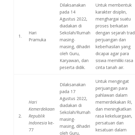
Dilaksanakan
Untuk membentuk
pada 14
karakter disiplin,
Agustus 2022,
menghargai suatu
diadakan di
proses berkaitan
Hari
Sekolah/Rumah
dengan sejarah tradi
1.
Pramuka
masing-
perjuangan dan
masing, dihadiri
keberhasilan yang
oleh Guru,
dicapai agar para
Karyawan, dan
siswa memiliki rasa
peserta didik.
cinta tanah air.
Untuk mengingat
Dilaksanakan
perjuangan para
pada 17
pahlawan dalam
Agustus 2022,
Hari
memerdekakan RI,
diadakan di
Kemerdekaan
dan meningkatkan
Sekolah/Rumah
2.
Republik
rasa kekeluargaan,
masing-
Indonesia
ke-
persatuan dan
masing, dihadiri
77
kesatuan dalam
oleh Guru,