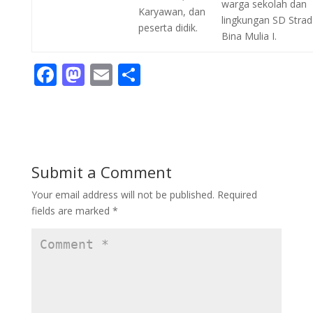
warga sekolah dan
Karyawan, dan
lingkungan SD Stra
peserta didik.
Bina Mulia I.
F
M
E
S
ac
as
m
h
e
to
ai
ar
b
d
l
e
o
o
Submit a Comment
o
n
Your email address will not be published.
Required
k
fields are marked
*