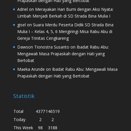
Prapaskah dengan Hati yang Bertobat
Adriel
on
Merayakan Hari Bumi dengan Aksi Nyata:
Limbah Menjadi Berkah di SD Strada Bina Mulia I
gisel
on
Suara Merdu Peserta Didik SD Strada Bina
Mulia I – Kelas 4, 5, 6 Mengiringi Misa Rabu Abu di
Gereja Trinitas Cengkareng
Dawson Tionostra Susanto
on
Ibadat Rabu Abu:
Mengawali Masa Prapaskah dengan Hati yang
Bertobat
Maeka Arunde
on
Ibadat Rabu Abu: Mengawali Masa
Prapaskah dengan Hati yang Bertobat
Statistik
Total
4377
146519
Today
2
2
This Week
98
3188