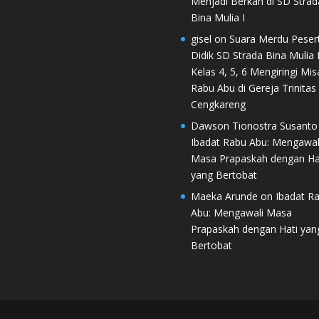
Menjadi Berkah di SD Strad
Bina Mulia I
gisel
on
Suara Merdu Peser
Didik SD Strada Bina Mulia I
Kelas 4, 5, 6 Mengiringi Mis
Rabu Abu di Gereja Trinitas
Cengkareng
Dawson Tionostra Susanto
Ibadat Rabu Abu: Mengawal
Masa Prapaskah dengan Ha
yang Bertobat
Maeka Arunde
on
Ibadat R
Abu: Mengawali Masa
Prapaskah dengan Hati yan
Bertobat