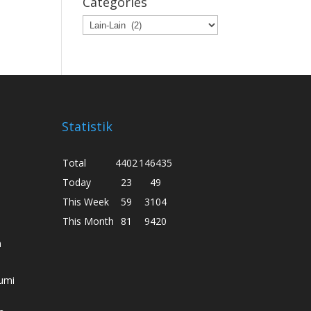
Categories
Categories
Statistik
Total
4402
146435
Today
23
49
This Week
59
3104
This Month
81
9420
h
umi