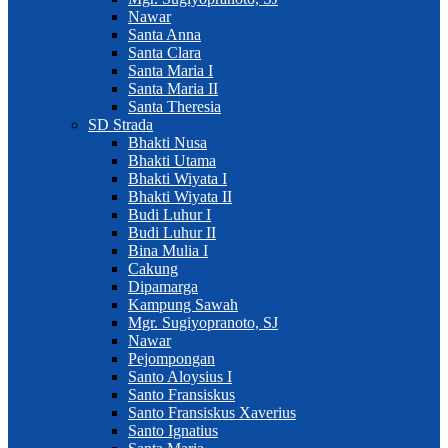
Nawar
Santa Anna
Santa Clara
Santa Maria I
Santa Maria II
Santa Theresia
SD Strada
Bhakti Nusa
Bhakti Utama
Bhakti Wiyata I
Bhakti Wiyata II
Budi Luhur I
Budi Luhur II
Bina Mulia I
Cakung
Dipamarga
Kampung Sawah
Mgr. Sugiyopranoto, SJ
Nawar
Pejompongan
Santo Aloysius I
Santo Fransiskus
Santo Fransiskus Xaverius
Santo Ignatius