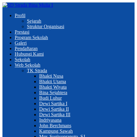
Profil
Sejarah
Struktur Organisasi
Prestasi
Program Sekolah
Galeri
Pendaftaran
Hubungi Kami
Sekolah
Web Sekolah
TK Strada
Bhakti Nusa
Bhakti Utama
Bhakti Wiyata
Bina Sejahtera
Budi Luhur
Dewi Sartika I
Dewi Sartika II
Dewi Sartika III
Indriyasana
John Berchmans
Kampung Sawah
Mgr. Sugiyopranoto, SJ