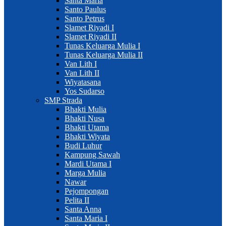
Santa Maria
Santo Paulus
Santo Petrus
Slamet Riyadi I
Slamet Riyadi II
Tunas Keluarga Mulia I
Tunas Keluarga Mulia II
Van Lith I
Van Lith II
Wiyatasana
Yos Sudarso
SMP Strada
Bhakti Mulia
Bhakti Nusa
Bhakti Utama
Bhakti Wiyata
Budi Luhur
Kampung Sawah
Mardi Utama I
Marga Mulia
Nawar
Pejompongan
Pelita II
Santa Anna
Santa Maria I