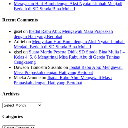
Merayakan Hari Bumi dengan Aksi Nyata: Limbah Menjadi
Berkah di SD Strada Bina Mulia I
Recent Comments
gisel
on
Ibadat Rabu Abu: Mengawali Masa Prapaskah
dengan Hati yang Bertobat
Adriel
on
Merayakan Hari Bumi dengan Aksi Nyata: Limbah
Menjadi Berkah di SD Strada Bina Mulia I
gisel
on
Suara Merdu Peserta Didik SD Strada Bina Mulia I –
Kelas 4, 5, 6 Mengiringi Misa Rabu Abu di Gereja Trinitas
Cengkareng
Dawson Tionostra Susanto
on
Ibadat Rabu Abu: Mengawali
Masa Prapaskah dengan Hati yang Bertobat
Maeka Arunde
on
Ibadat Rabu Abu: Mengawali Masa
Prapaskah dengan Hati yang Bertobat
Archives
Archives
Categories
Categories