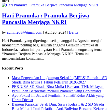
meriah di...
Hari Pramuka : Pramuka Berjiwa
Pancasila Menjaga NKRI
by
admin208@gmail.com
|
Aug 20, 2024
|
Berita
Hari Pramuka yang diperingati setiap tanggal 14 Agustus menjadi
momentum penting bagi seluruh anggota Gerakan Pramuka di
Indonesia. Tahun ini, peringatan Hari Pramuka mengusung tema
“Pramuka Berjiwa Pancasila Menjaga NKRI”. Tema ini
mencerminkan komitmen...
Recent Posts
Masa Pengenalan Lingkungan Sekolah (MPLS) Ramah – SD
Strada Bina Mulia I Tahun Pelajaran 2026/2027
PERJUSA SD Strada Bina Mulia I Bersama TNI: Melayani,
Peduli dan Berprestasi melalui Pramuka yang Berkarakter
Ayo Fokus! Ini Jadwal Penilaian Sumatif Kelas Akhir yang
Harus Dicatat
Bangun Karakter Sejak Dini, Siswa Kelas 1 & 2 SD Strada
Bina Mulia 1 Ikuti Pelatihan Anti-Bullying Bersama Kejarcita