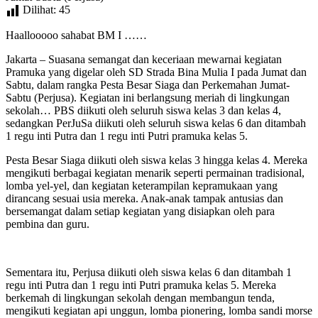
Dilihat:
45
Haallooooo sahabat BM I ……
Jakarta – Suasana semangat dan keceriaan mewarnai kegiatan
Pramuka yang digelar oleh SD Strada Bina Mulia I pada Jumat dan
Sabtu, dalam rangka Pesta Besar Siaga dan Perkemahan Jumat-
Sabtu (Perjusa). Kegiatan ini berlangsung meriah di lingkungan
sekolah… PBS diikuti oleh seluruh siswa kelas 3 dan kelas 4,
sedangkan PerJuSa diikuti oleh seluruh siswa kelas 6 dan ditambah
1 regu inti Putra dan 1 regu inti Putri pramuka kelas 5.
Pesta Besar Siaga diikuti oleh siswa kelas 3 hingga kelas 4. Mereka
mengikuti berbagai kegiatan menarik seperti permainan tradisional,
lomba yel-yel, dan kegiatan keterampilan kepramukaan yang
dirancang sesuai usia mereka. Anak-anak tampak antusias dan
bersemangat dalam setiap kegiatan yang disiapkan oleh para
pembina dan guru.
Sementara itu, Perjusa diikuti oleh siswa kelas 6 dan ditambah 1
regu inti Putra dan 1 regu inti Putri pramuka kelas 5. Mereka
berkemah di lingkungan sekolah dengan membangun tenda,
mengikuti kegiatan api unggun, lomba pionering, lomba sandi morse