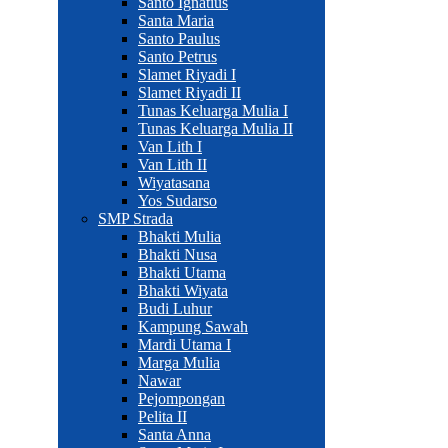
Santo Ignatius
Santa Maria
Santo Paulus
Santo Petrus
Slamet Riyadi I
Slamet Riyadi II
Tunas Keluarga Mulia I
Tunas Keluarga Mulia II
Van Lith I
Van Lith II
Wiyatasana
Yos Sudarso
SMP Strada
Bhakti Mulia
Bhakti Nusa
Bhakti Utama
Bhakti Wiyata
Budi Luhur
Kampung Sawah
Mardi Utama I
Marga Mulia
Nawar
Pejompongan
Pelita II
Santa Anna