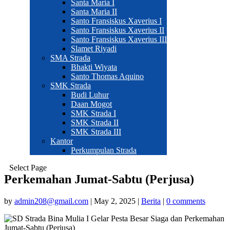
Santa Maria I
Santa Maria II
Santo Fransiskus Xaverius I
Santo Fransiskus Xaverius II
Santo Fransiskus Xaverius III
Slamet Riyadi
SMA Strada
Bhakti Wiyata
Santo Thomas Aquino
SMK Strada
Budi Luhur
Daan Mogot
SMK Strada I
SMK Strada II
SMK Strada III
Kantor
Perkumpulan Strada
Select Page
Perkemahan Jumat-Sabtu (Perjusa)
by
admin208@gmail.com
|
May 2, 2025
|
Berita
|
0 comments