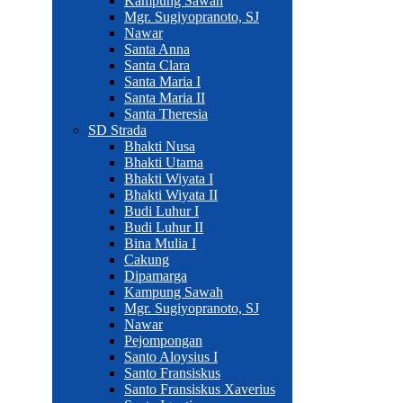
Kampung Sawah
Mgr. Sugiyopranoto, SJ
Nawar
Santa Anna
Santa Clara
Santa Maria I
Santa Maria II
Santa Theresia
SD Strada
Bhakti Nusa
Bhakti Utama
Bhakti Wiyata I
Bhakti Wiyata II
Budi Luhur I
Budi Luhur II
Bina Mulia I
Cakung
Dipamarga
Kampung Sawah
Mgr. Sugiyopranoto, SJ
Nawar
Pejompongan
Santo Aloysius I
Santo Fransiskus
Santo Fransiskus Xaverius