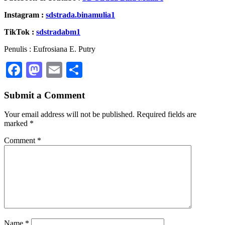
Instagram :
sdstrada.binamulia1
TikTok :
sdstradabm1
Penulis : Eufrosiana E. Putry
Facebook
Mastodon
Email
Share
Submit a Comment
Your email address will not be published.
Required fields are
marked
*
Comment
*
Name
*