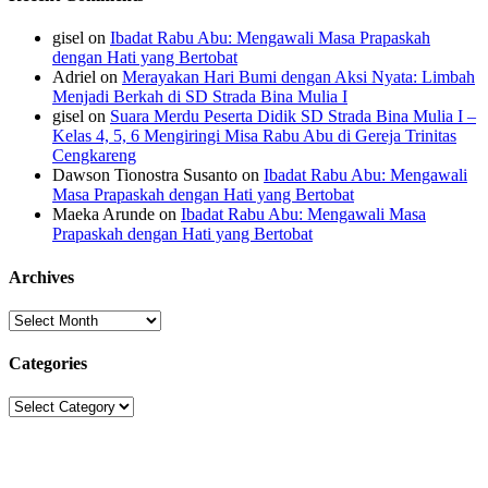
gisel
on
Ibadat Rabu Abu: Mengawali Masa Prapaskah
dengan Hati yang Bertobat
Adriel
on
Merayakan Hari Bumi dengan Aksi Nyata: Limbah
Menjadi Berkah di SD Strada Bina Mulia I
gisel
on
Suara Merdu Peserta Didik SD Strada Bina Mulia I –
Kelas 4, 5, 6 Mengiringi Misa Rabu Abu di Gereja Trinitas
Cengkareng
Dawson Tionostra Susanto
on
Ibadat Rabu Abu: Mengawali
Masa Prapaskah dengan Hati yang Bertobat
Maeka Arunde
on
Ibadat Rabu Abu: Mengawali Masa
Prapaskah dengan Hati yang Bertobat
Archives
Archives
Categories
Categories
Sekolah Strada