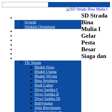
SD Strada
Profil
Bina
Sejarah
Struktur Organisasi
Mulia I
Prestasi
Gelar
Program Sekolah
Galeri
Pesta
Pendaftaran
Besar
Hubungi Kami
Sekolah
Siaga dan
Web Sekolah
TK Strada
Bhakti Nusa
Bhakti Utama
Bhakti Wiyata
Bina Sejahtera
Budi Luhur
Dewi Sartika I
Dewi Sartika II
Dewi Sartika III
Indriyasana
John Berchmans