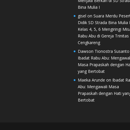
Menjadi Berkah di SD Strad
Bina Mulia I
gisel
on
Suara Merdu Peser
Didik SD Strada Bina Mulia I
Kelas 4, 5, 6 Mengiringi Mis
Rabu Abu di Gereja Trinitas
Cengkareng
Dawson Tionostra Susanto
Ibadat Rabu Abu: Mengawal
Masa Prapaskah dengan Ha
yang Bertobat
Maeka Arunde
on
Ibadat R
Abu: Mengawali Masa
Prapaskah dengan Hati yan
Bertobat