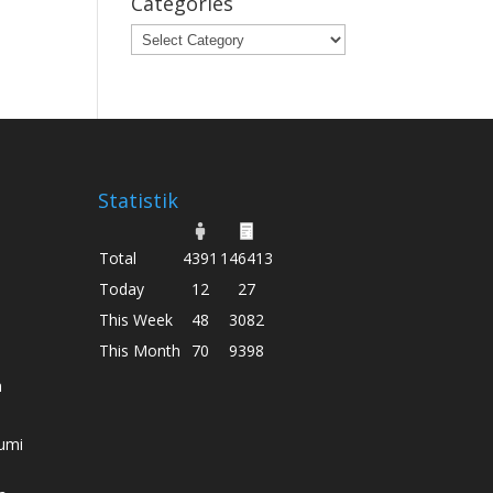
Categories
Categories
Statistik
Total
4391
146413
Today
12
27
This Week
48
3082
This Month
70
9398
h
umi