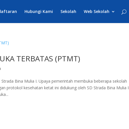
daftaran
Hubungi Kami
Sekolah
Web Sekolah
UKA TERBATAS (PTMT)
a
Strada Bina Mulia I. Upaya pemerintah membuka beberapa sekolah
 protokol kesehatan ketat ini didukung oleh SD Strada Bina Mulia I
ka...