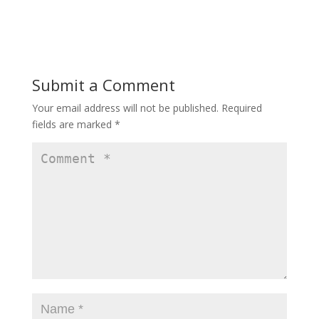
ac
as
m
h
e
to
ai
ar
b
d
l
e
o
o
Submit a Comment
o
n
Your email address will not be published.
Required
k
fields are marked
*