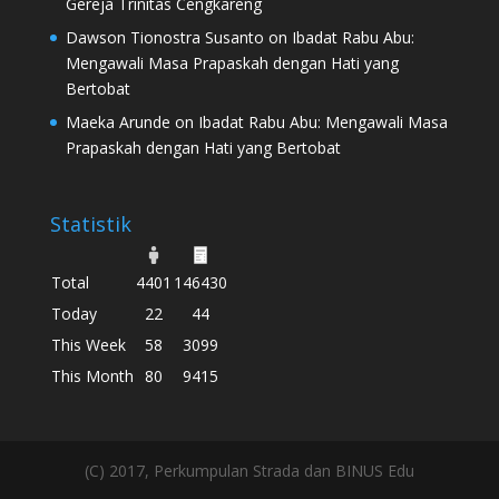
Gereja Trinitas Cengkareng
Dawson Tionostra Susanto
on
Ibadat Rabu Abu:
Mengawali Masa Prapaskah dengan Hati yang
Bertobat
Maeka Arunde
on
Ibadat Rabu Abu: Mengawali Masa
Prapaskah dengan Hati yang Bertobat
Statistik
Total
4401
146430
Today
22
44
This Week
58
3099
This Month
80
9415
(C) 2017, Perkumpulan Strada dan BINUS Edu