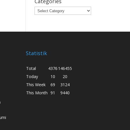
Categories
Categories
Statistik
Total
4376
146455
Today
10
20
This Week
69
3124
This Month
91
9440
h
umi