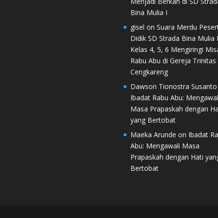
Menjadi Berkah di SD Strad
Bina Mulia I
gisel
on
Suara Merdu Peser
Didik SD Strada Bina Mulia I
Kelas 4, 5, 6 Mengiringi Mis
Rabu Abu di Gereja Trinitas
Cengkareng
Dawson Tionostra Susanto
Ibadat Rabu Abu: Mengawal
Masa Prapaskah dengan Ha
yang Bertobat
Maeka Arunde
on
Ibadat R
Abu: Mengawali Masa
Prapaskah dengan Hati yan
Bertobat