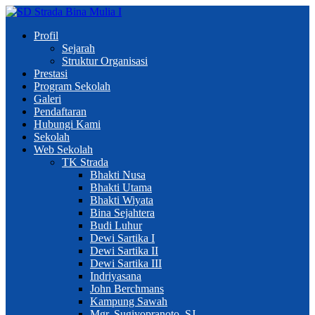
Profil
Sejarah
Struktur Organisasi
Prestasi
Program Sekolah
Galeri
Pendaftaran
Hubungi Kami
Sekolah
Web Sekolah
TK Strada
Bhakti Nusa
Bhakti Utama
Bhakti Wiyata
Bina Sejahtera
Budi Luhur
Dewi Sartika I
Dewi Sartika II
Dewi Sartika III
Indriyasana
John Berchmans
Kampung Sawah
Mgr. Sugiyopranoto, SJ