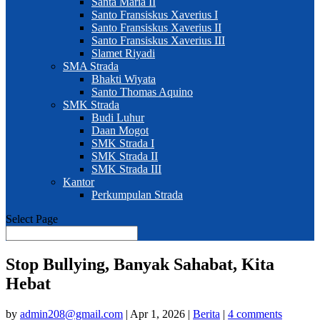
Santa Maria II
Santo Fransiskus Xaverius I
Santo Fransiskus Xaverius II
Santo Fransiskus Xaverius III
Slamet Riyadi
SMA Strada
Bhakti Wiyata
Santo Thomas Aquino
SMK Strada
Budi Luhur
Daan Mogot
SMK Strada I
SMK Strada II
SMK Strada III
Kantor
Perkumpulan Strada
Select Page
Stop Bullying, Banyak Sahabat, Kita
Hebat
by
admin208@gmail.com
|
Apr 1, 2026
|
Berita
|
4 comments