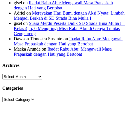
gisel
on
Ibadat Rabu Abu: Mengawali Masa Prapaskah
dengan Hati yang Bertobat
Adriel
on
Merayakan Hari Bumi dengan Aksi Nyata: Limbah
Menjadi Berkah di SD Strada Bina Mulia I
gisel
on
Suara Merdu Peserta Didik SD Strada Bina Mulia I –
Kelas 4, 5, 6 Mengiringi Misa Rabu Abu di Gereja Trinitas
Cengkareng
Dawson Tionostra Susanto
on
Ibadat Rabu Abu: Mengawali
Masa Prapaskah dengan Hati yang Bertobat
Maeka Arunde
on
Ibadat Rabu Abu: Mengawali Masa
Prapaskah dengan Hati yang Bertobat
Archives
Archives
Categories
Categories
Sekolah Strada
Jl. Gunung Sahari Raya No. 88, Jakarta Pusat 10610