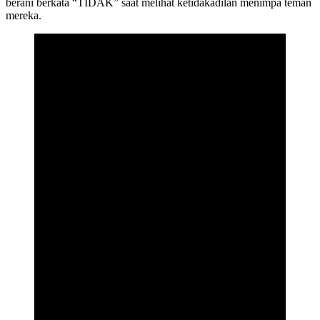
berani berkata “TIDAK” saat melihat ketidakadilan menimpa teman
mereka.