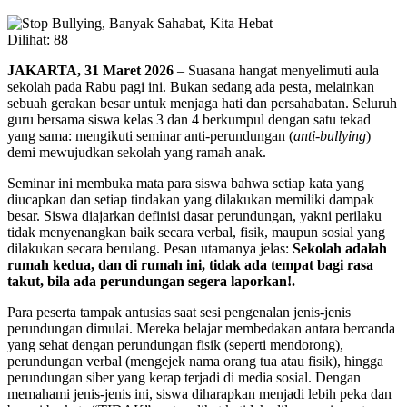
Dilihat:
88
JAKARTA, 31 Maret 2026
– Suasana hangat menyelimuti aula
sekolah pada Rabu pagi ini. Bukan sedang ada pesta, melainkan
sebuah gerakan besar untuk menjaga hati dan persahabatan. Seluruh
guru bersama siswa kelas 3 dan 4 berkumpul dengan satu tekad
yang sama: mengikuti seminar anti-perundungan (
anti-bullying
)
demi mewujudkan sekolah yang ramah anak.
Seminar ini membuka mata para siswa bahwa setiap kata yang
diucapkan dan setiap tindakan yang dilakukan memiliki dampak
besar. Siswa diajarkan definisi dasar perundungan, yakni perilaku
tidak menyenangkan baik secara verbal, fisik, maupun sosial yang
dilakukan secara berulang. Pesan utamanya jelas:
Sekolah adalah
rumah kedua, dan di rumah ini, tidak ada tempat bagi rasa
takut, bila ada perundungan segera laporkan!.
Para peserta tampak antusias saat sesi pengenalan jenis-jenis
perundungan dimulai. Mereka belajar membedakan antara bercanda
yang sehat dengan perundungan fisik (seperti mendorong),
perundungan verbal (mengejek nama orang tua atau fisik), hingga
perundungan siber yang kerap terjadi di media sosial. Dengan
memahami jenis-jenis ini, siswa diharapkan menjadi lebih peka dan