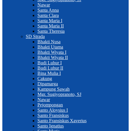
Nawar
Santa Anna
Santa Clara
Santa Maria I
Santa Maria II
Santa Theresia
SD Strada
Bhakti Nusa
Bhakti Utama
Bhakti Wiyata I
Bhakti Wiyata II
Budi Luhur I
Budi Luhur II
Bina Mulia I
Cakung
Dipamarga
Kampung Sawah
Mgr. Sugiyopranoto, SJ
Nawar
Pejompongan
Santo Aloysius I
Santo Fransiskus
Santo Fransiskus Xaverius
Santo Ignatius