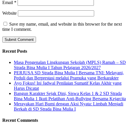
Email
*
Website
Save my name, email, and website in this browser for the next
time I comment.
Recent Posts
Masa Pengenalan Lingkungan Sekolah (MPLS) Ramah – SD
Strada Bina Mulia I Tahun Pelajaran 2026/2027
PERJUSA SD Strada Bina Mulia I Bersama TNI: Melayani,
Peduli dan Berprestasi melalui Pramuka yang Berkarakter
Ayo Fokus! Ini Jadwal Penilaian Sumatif Kelas Akhir yang
Harus Dicatat
Bangun Karakter Sejak Dini, Siswa Kelas 1 & 2 SD Strada
Bina Mulia 1 Ikuti Pelatihan Anti-Bullying Bersama Kejarcita
Merayakan Hari Bumi dengan Aksi Nyata: Limbah Menjadi
Berkah di SD Strada Bina Mulia I
Recent Comments