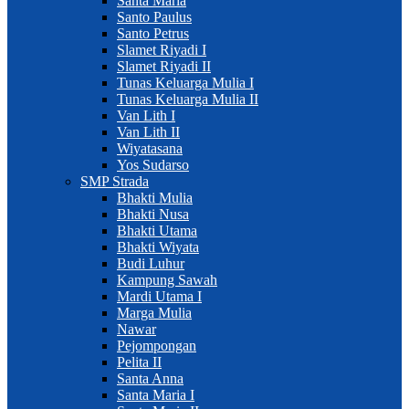
Santa Maria
Santo Paulus
Santo Petrus
Slamet Riyadi I
Slamet Riyadi II
Tunas Keluarga Mulia I
Tunas Keluarga Mulia II
Van Lith I
Van Lith II
Wiyatasana
Yos Sudarso
SMP Strada
Bhakti Mulia
Bhakti Nusa
Bhakti Utama
Bhakti Wiyata
Budi Luhur
Kampung Sawah
Mardi Utama I
Marga Mulia
Nawar
Pejompongan
Pelita II
Santa Anna
Santa Maria I