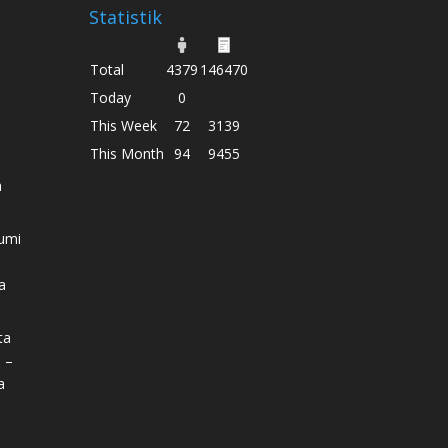
Statistik
Total
4379
146470
Today
0
This Week
72
3139
This Month
94
9455
h
umi
a
ta
 –
a