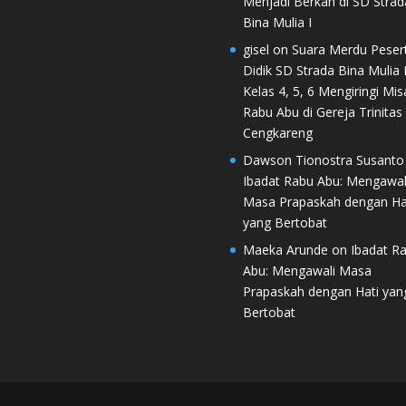
Menjadi Berkah di SD Strad
Bina Mulia I
gisel
on
Suara Merdu Peser
Didik SD Strada Bina Mulia I
Kelas 4, 5, 6 Mengiringi Mis
Rabu Abu di Gereja Trinitas
Cengkareng
Dawson Tionostra Susanto
Ibadat Rabu Abu: Mengawal
Masa Prapaskah dengan Ha
yang Bertobat
Maeka Arunde
on
Ibadat R
Abu: Mengawali Masa
Prapaskah dengan Hati yan
Bertobat