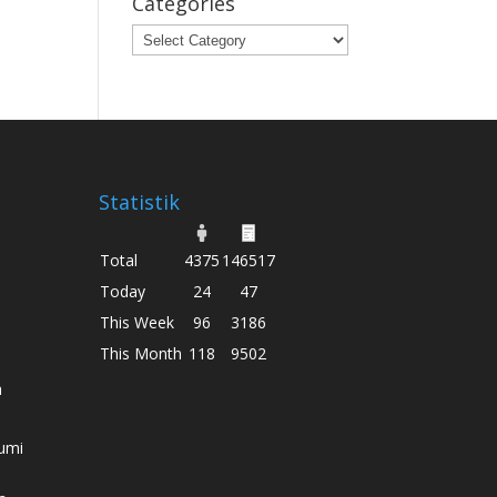
Categories
Categories
Statistik
Total
4375
146517
Today
24
47
This Week
96
3186
This Month
118
9502
h
umi