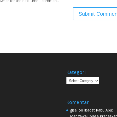
owser for the next time I comment.
Kategori
Kategori
Komentar
gisel
on
Ibadat Rabu Abu:
Mengawali Masa Prapaska