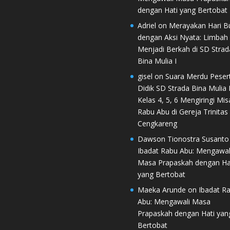
dengan Hati yang Bertobat
Adriel
on
Merayakan Hari B
dengan Aksi Nyata: Limbah
Menjadi Berkah di SD Strad
Bina Mulia I
gisel
on
Suara Merdu Peser
Didik SD Strada Bina Mulia I
Kelas 4, 5, 6 Mengiringi Mis
Rabu Abu di Gereja Trinitas
Cengkareng
Dawson Tionostra Susanto
Ibadat Rabu Abu: Mengawal
Masa Prapaskah dengan Ha
yang Bertobat
Maeka Arunde
on
Ibadat R
Abu: Mengawali Masa
Prapaskah dengan Hati yan
Bertobat