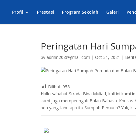
Profil
Prestasi
Program Sekolah
Galeri
Pen
Peringatan Hari Sum
by
admin208@gmail.com
|
Oct 31, 2021
|
Berit
Dilihat:
958
Hallo sahabat Strada Bina Mulia I, kali ini ka
kami juga memperingati Bulan Bahasa. Khusus H
ada yang tahu apa itu Sumpah Pemuda? Yuk, ki