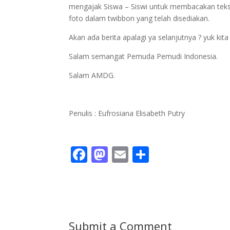
mengajak Siswa – Siswi untuk membacakan te
foto dalam twibbon yang telah disediakan.
Akan ada berita apalagi ya selanjutnya ? yuk kita
Salam semangat Pemuda Pemudi Indonesia.
Salam AMDG.
Penulis : Eufrosiana Elisabeth Putry
F
M
E
S
ac
as
m
h
e
to
ai
ar
b
d
l
e
o
o
Submit a Comment