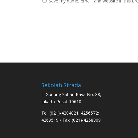
Save my name, email, and website in this br
Sekolah Strada
Jl. Gunung Sahari Raya No. 88,
Jakarta Pusat 10610
Tel. (021)-4204821; 4256572;
4269519 / Fax. (021)-4258809