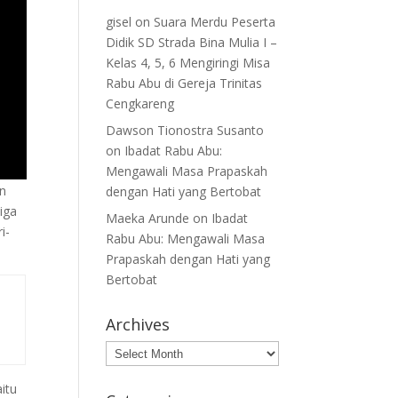
gisel
on
Suara Merdu Peserta
Didik SD Strada Bina Mulia I –
Kelas 4, 5, 6 Mengiringi Misa
Rabu Abu di Gereja Trinitas
Cengkareng
Dawson Tionostra Susanto
on
Ibadat Rabu Abu:
Mengawali Masa Prapaskah
an
dengan Hati yang Bertobat
iga
Maeka Arunde
on
Ibadat
i-
Rabu Abu: Mengawali Masa
Prapaskah dengan Hati yang
Bertobat
Archives
Archives
itu