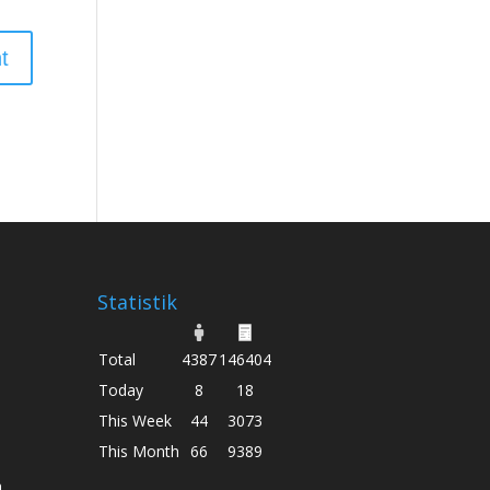
Statistik
Total
4387
146404
Today
8
18
This Week
44
3073
This Month
66
9389
h