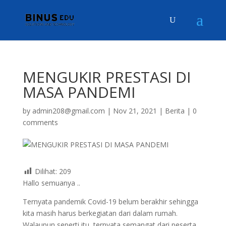
MENGUKIR PRESTASI DI
MASA PANDEMI
by
admin208@gmail.com
|
Nov 21, 2021
|
Berita
|
0
comments
Dilihat:
209
Hallo semuanya ..
Ternyata pandemik Covid-19 belum berakhir sehingga
kita masih harus berkegiatan dari dalam rumah.
Walaupun seperti itu, ternyata semangat dari peserta