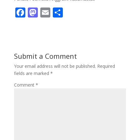
F
M
E
S
ac
as
m
h
e
to
ai
ar
b
d
l
e
o
o
Submit a Comment
o
n
Your email address will not be published.
Required
k
fields are marked
*
Comment
*