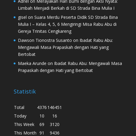
Adriel
on
Merayakan Hari Bumi dengan Aksi Nyata:
Limbah Menjadi Berkah di SD Strada Bina Mulia I
gisel
on
Suara Merdu Peserta Didik SD Strada Bina
Mulia I – Kelas 4, 5, 6 Mengiringi Misa Rabu Abu di
Gereja Trinitas Cengkareng
Dawson Tionostra Susanto
on
Ibadat Rabu Abu:
Mengawali Masa Prapaskah dengan Hati yang
Bertobat
Maeka Arunde
on
Ibadat Rabu Abu: Mengawali Masa
Prapaskah dengan Hati yang Bertobat
Statistik
Total
4376
146451
Today
10
16
This Week
69
3120
This Month
91
9436