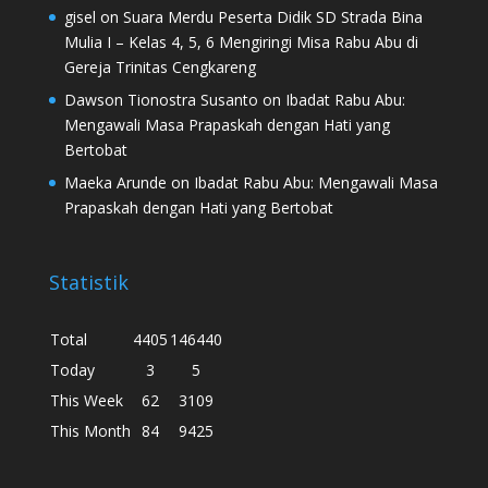
gisel
on
Suara Merdu Peserta Didik SD Strada Bina
Mulia I – Kelas 4, 5, 6 Mengiringi Misa Rabu Abu di
Gereja Trinitas Cengkareng
Dawson Tionostra Susanto
on
Ibadat Rabu Abu:
Mengawali Masa Prapaskah dengan Hati yang
Bertobat
Maeka Arunde
on
Ibadat Rabu Abu: Mengawali Masa
Prapaskah dengan Hati yang Bertobat
Statistik
Total
4405
146440
Today
3
5
This Week
62
3109
This Month
84
9425