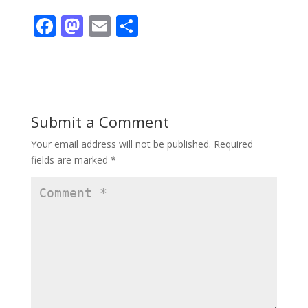
F
M
E
S
ac
as
m
h
e
to
ai
ar
b
d
l
e
o
o
Submit a Comment
o
n
Your email address will not be published.
Required
k
fields are marked
*