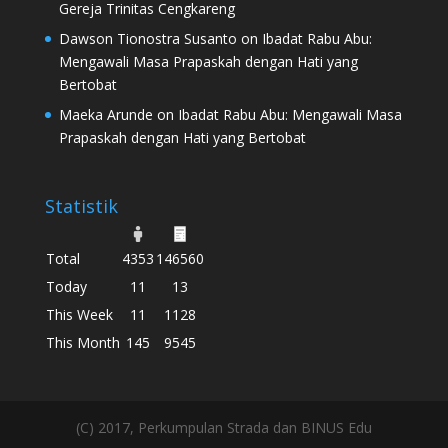
Gereja Trinitas Cengkareng
Dawson Tionostra Susanto
on
Ibadat Rabu Abu:
Mengawali Masa Prapaskah dengan Hati yang
Bertobat
Maeka Arunde
on
Ibadat Rabu Abu: Mengawali Masa
Prapaskah dengan Hati yang Bertobat
Statistik
Total
4353
146560
Today
11
13
This Week
11
1128
This Month
145
9545
(C) 2017, Perkumpulan Strada dan BINUS Edu