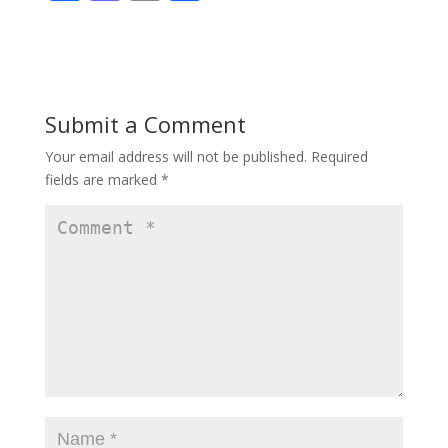
ac
as
m
h
e
to
ai
ar
b
d
l
e
o
o
Submit a Comment
o
n
Your email address will not be published.
Required
k
fields are marked
*