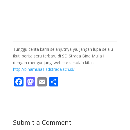
Tunggu cerita kami selanjutnya ya. Jangan lupa selalu
ikuti berita seru terbaru di SD Strada Bina Mulia I
dengan mengunjungi website sekolah kita :
http://binamulia1.sdstrada.sch.id/
F
M
E
S
ac
as
m
h
e
to
ai
ar
b
d
l
e
o
o
Submit a Comment
o
n