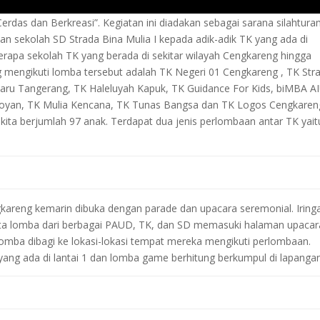
das dan Berkreasi”. Kegiatan ini diadakan sebagai sarana silahtura
n sekolah SD Strada Bina Mulia I kepada adik-adik TK yang ada di
erapa sekolah TK yang berada di sekitar wilayah Cengkareng hingga
 mengikuti lomba tersebut adalah TK Negeri 01 Cengkareng , TK Str
 Baru Tangerang, TK Haleluyah Kapuk, TK Guidance For Kids, biMBA 
mboyan, TK Mulia Kencana, TK Tunas Bangsa dan TK Logos Cengkaren
kita berjumlah 97 anak. Terdapat dua jenis perlombaan antar TK yait
areng kemarin dibuka dengan parade dan upacara seremonial. Iring
a lomba dari berbagai PAUD, TK, dan SD memasuki halaman upacar
lomba dibagi ke lokasi-lokasi tempat mereka mengikuti perlombaan.
ang ada di lantai 1 dan lomba game berhitung berkumpul di lapangan