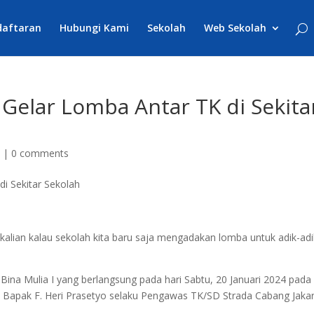
daftaran
Hubungi Kami
Sekolah
Web Sekolah
I Gelar Lomba Antar TK di Sekita
a
|
0 comments
k kalian kalau sekolah kita baru saja mengadakan lomba untuk adik-ad
Bina Mulia I yang berlangsung pada hari Sabtu, 20 Januari 2024 pada
h Bapak F. Heri Prasetyo selaku Pengawas TK/SD Strada Cabang Jaka