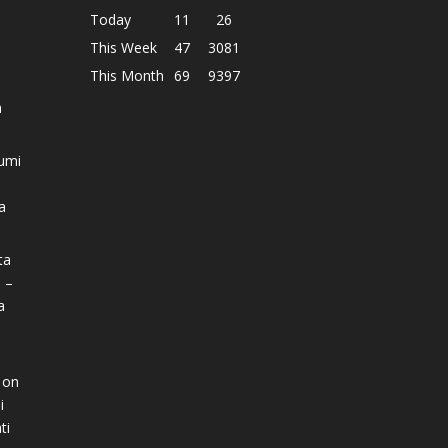
Today
11
26
This Week
47
3081
This Month
69
9397
h
umi
a
ta
 –
a
on
i
ti