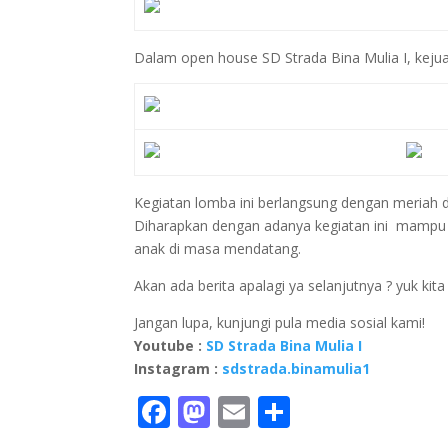
Dalam open house SD Strada Bina Mulia I, kej
Kegiatan lomba ini berlangsung dengan meriah d
Diharapkan dengan adanya kegiatan ini mampu
anak di masa mendatang.
Akan ada berita apalagi ya selanjutnya ? yuk kita
Jangan lupa, kunjungi pula media sosial kami!
Youtube :
SD Strada Bina Mulia I
Instagram :
sdstrada.binamulia1
F
M
E
S
ac
as
m
h