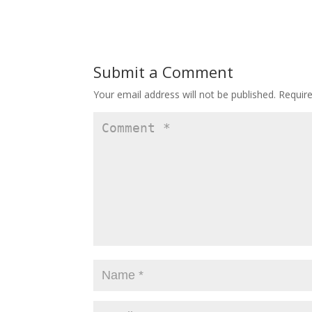
e
to
ai
ar
b
d
l
e
o
o
Submit a Comment
o
n
Your email address will not be published.
Requir
k