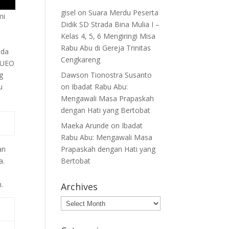
gisel
on
Suara Merdu Peserta
mi
Didik SD Strada Bina Mulia I –
Kelas 4, 5, 6 Mengiringi Misa
Rabu Abu di Gereja Trinitas
ada
Cengkareng
AIUEO
g
Dawson Tionostra Susanto
u
on
Ibadat Rabu Abu:
Mengawali Masa Prapaskah
dengan Hati yang Bertobat
Maeka Arunde
on
Ibadat
Rabu Abu: Mengawali Masa
an
Prapaskah dengan Hati yang
a.
Bertobat
.
Archives
Archives