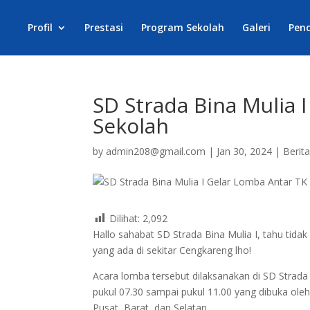
Profil
Prestasi
Program Sekolah
Galeri
Pen
SD Strada Bina Mulia 
Sekolah
by
admin208@gmail.com
|
Jan 30, 2024
|
Berit
Dilihat:
2,092
Hallo sahabat SD Strada Bina Mulia I, tahu tida
yang ada di sekitar Cengkareng lho!
Acara lomba tersebut dilaksanakan di SD Strada 
pukul 07.30 sampai pukul 11.00 yang dibuka ole
Pusat, Barat, dan Selatan.