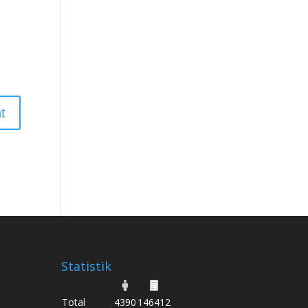
Statistik
Total
4390
146412