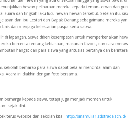
 tumbuhan dan hewan yang ada di sekolah hingga yang siswa bawa, di
enunjukkan hewan peliharaan mereka kepada teman-teman dan gur
 suara dan tingkah laku lucu hewan-hewan tersebut. Setelah itu, si
jelasan dari Ibu Lestari dan Bapak Danang sebagaimana mereka yan
baik dan menjaga kelestarian puspa serta satwa.
ell” di lapangan. Siswa diberi kesempatan untuk memperkenalkan hew
Mereka bercerita tentang kebiasaan, makanan favorit, dan cara mera
mbutan hangat dari para siswa yang antusias bertanya dan berintera
ni, sekolah berharap para siswa dapat belajar mencintai alam dan
. Acara ini diakhiri dengan foto bersama.
an berharga kepada siswa, tetapi juga menjadi momen untuk
am sejak dini.
cek terus website dari sekolah kita :
http://binamulia1.sdstrada.sch.id/