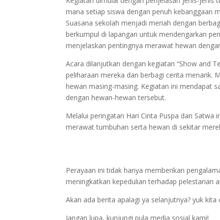
Kegiatan dimulai dengan penjelasan jenis-jenis
mana setiap siswa dengan penuh kebanggaan m
Suasana sekolah menjadi meriah dengan berbagai
berkumpul di lapangan untuk mendengarkan pen
menjelaskan pentingnya merawat hewan dengan 
Acara dilanjutkan dengan kegiatan “Show and T
peliharaan mereka dan berbagi cerita menarik. 
hewan masing-masing. Kegiatan ini mendapat sa
dengan hewan-hewan tersebut.
Melalui peringatan Hari Cinta Puspa dan Satwa i
merawat tumbuhan serta hewan di sekitar mereka
Perayaan ini tidak hanya memberikan pengalam
meningkatkan kepedulian terhadap pelestarian al
Akan ada berita apalagi ya selanjutnya? yuk kita 
Jangan lupa, kunjungi pula media sosial kami!