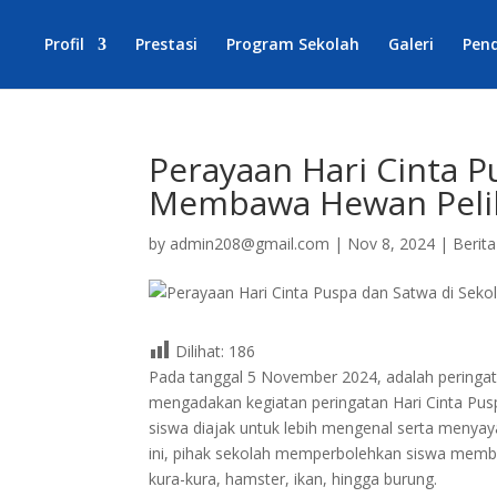
Profil
Prestasi
Program Sekolah
Galeri
Pen
Perayaan Hari Cinta P
Membawa Hewan Pelih
by
admin208@gmail.com
|
Nov 8, 2024
|
Berita
Dilihat:
186
Pada tanggal 5 November 2024, adalah peringata
mengadakan kegiatan peringatan Hari Cinta Pus
siswa diajak untuk lebih mengenal serta menya
ini, pihak sekolah memperbolehkan siswa membaw
kura-kura, hamster, ikan, hingga burung.