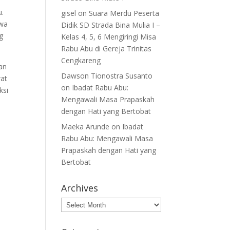
u.
gisel
on
Suara Merdu Peserta
swa
Didik SD Strada Bina Mulia I –
g
Kelas 4, 5, 6 Mengiringi Misa
Rabu Abu di Gereja Trinitas
Cengkareng
an
Dawson Tionostra Susanto
wat
on
Ibadat Rabu Abu:
ksi
Mengawali Masa Prapaskah
dengan Hati yang Bertobat
Maeka Arunde
on
Ibadat
Rabu Abu: Mengawali Masa
Prapaskah dengan Hati yang
Bertobat
Archives
Archives