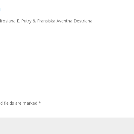
I
ufrosiana E. Putry & Fransiska Aventha Destriana
ed fields are marked
*