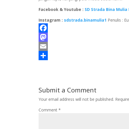
Facebook & Youtube :
SD Strada Bina Mulia 
Instagram :
sdstrada.binamulia1
Penulis : E
F
a
M
c
a
E
e
s
m
S
b
t
a
h
o
o
i
a
Submit a Comment
o
d
l
r
Your email address will not be published.
Requir
k
o
e
Comment
*
n