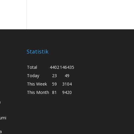
Statistik
Total
4402
146435
Today
23
49
This Week
59
3104
This Month
81
9420
h
umi
a