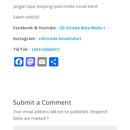
Jangan lupa, kunjungi pula media sosial kami!
Salam AMDG!
Facebook & Youtube :
SD Strada Bina Mulia I
Instagram :
sdstrada.binamulia1
TikTok :
sdstradabm1
F
M
E
S
ac
as
m
h
e
to
ai
ar
b
d
l
e
o
o
Submit a Comment
o
n
Your email address will not be published.
Required
k
fields are marked
*