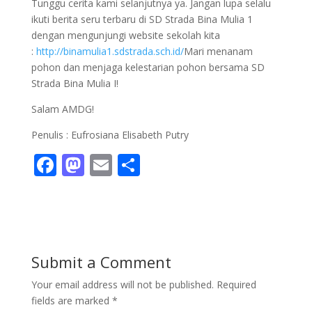
Tunggu cerita kami selanjutnya ya. Jangan lupa selalu
ikuti berita seru terbaru di SD Strada Bina Mulia 1
dengan mengunjungi website sekolah kita
:
http://binamulia1.sdstrada.sch.id/
Mari menanam
pohon dan menjaga kelestarian pohon bersama SD
Strada Bina Mulia I!
Salam AMDG!
Penulis : Eufrosiana Elisabeth Putry
F
M
E
S
ac
as
m
h
e
to
ai
ar
b
d
l
e
o
o
Submit a Comment
o
n
Your email address will not be published.
Required
k
fields are marked
*