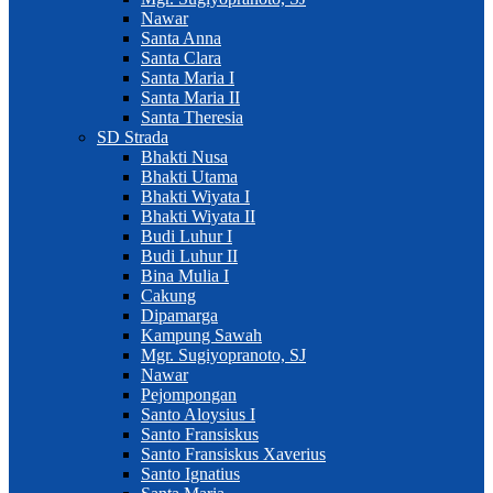
Nawar
Santa Anna
Santa Clara
Santa Maria I
Santa Maria II
Santa Theresia
SD Strada
Bhakti Nusa
Bhakti Utama
Bhakti Wiyata I
Bhakti Wiyata II
Budi Luhur I
Budi Luhur II
Bina Mulia I
Cakung
Dipamarga
Kampung Sawah
Mgr. Sugiyopranoto, SJ
Nawar
Pejompongan
Santo Aloysius I
Santo Fransiskus
Santo Fransiskus Xaverius
Santo Ignatius