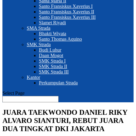
Santa Maria II
Santo Fransiskus Xaverius I
Santo Fransiskus Xaverius II
Santo Fransiskus Xaverius III
Slamet Riyadi
SMA Strada
Bhakti Wiyata
Santo Thomas Aquino
SMK Strada
Budi Luhur
Daan Mogot
SMK Strada I
SMK Strada II
SMK Strada III
Kantor
Perkumpulan Strada
Select Page
JUARA TAEKWONDO DANIEL RIKY
ALVARO SIANTURI, REBUT JUARA
DUA TINGKAT DKI JAKARTA