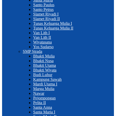
Santa Maria
Santo Paulus
Santo Petrus
Slamet Riyadi I
Slamet Riyadi II
Tunas Keluarga Mulia I
Tunas Keluarga Mulia II
Van Lith I
Van Lith II
Wiyatasana
Yos Sudarso
SMP Strada
Bhakti Mulia
Bhakti Nusa
Bhakti Utama
Bhakti Wiyata
Budi Luhur
Kampung Sawah
Mardi Utama I
Marga Mulia
Nawar
Pejompongan
Pelita II
Santa Anna
Santa Maria I