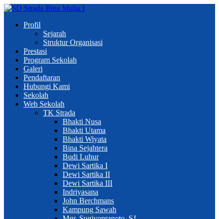
Profil
Sejarah
Struktur Organisasi
Prestasi
Program Sekolah
Galeri
Pendaftaran
Hubungi Kami
Sekolah
Web Sekolah
TK Strada
Bhakti Nusa
Bhakti Utama
Bhakti Wiyata
Bina Sejahtera
Budi Luhur
Dewi Sartika I
Dewi Sartika II
Dewi Sartika III
Indriyasana
John Berchmans
Kampung Sawah
Mgr. Sugiyopranoto, SJ