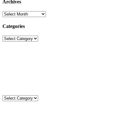
Archives
Archives
Categories
Categories
Sekolah Strada
Jl. Gunung Sahari Raya No. 88, Jakarta Pusat 10610
Tel. (021)-4204821; 4256572; 4269519 / Fax. (021)-4258809
Kategori
Kategori
Komentar
gisel
on
Ibadat Rabu Abu: Mengawali Masa Prapaskah
dengan Hati yang Bertobat
Adriel
on
Merayakan Hari Bumi dengan Aksi Nyata: Limbah