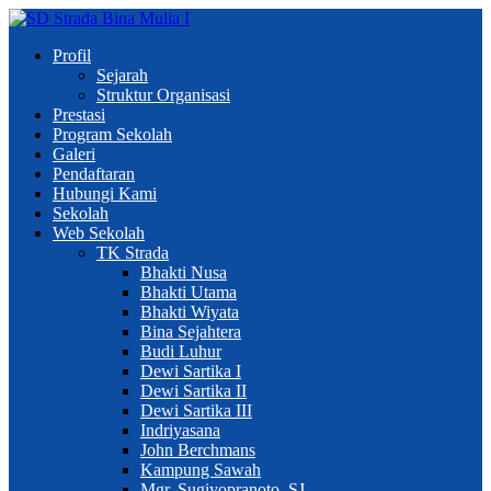
Profil
Sejarah
Struktur Organisasi
Prestasi
Program Sekolah
Galeri
Pendaftaran
Hubungi Kami
Sekolah
Web Sekolah
TK Strada
Bhakti Nusa
Bhakti Utama
Bhakti Wiyata
Bina Sejahtera
Budi Luhur
Dewi Sartika I
Dewi Sartika II
Dewi Sartika III
Indriyasana
John Berchmans
Kampung Sawah
Mgr. Sugiyopranoto, SJ