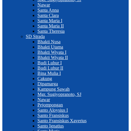
Nawar
Santa Anna
Santa Clara
Santa Maria I
Santa Maria II
Santa Theresia
SD Strada
Bhakti Nusa
Bhakti Utama
Bhakti Wiyata I
Bhakti Wiyata II
Budi Luhur I
Budi Luhur II
Bina Mulia I
Cakung
Dipamarga
Kampung Sawah
Mgr. Sugiyopranoto, SJ
Nawar
Pejompongan
Santo Aloysius I
Santo Fransiskus
Santo Fransiskus Xaverius
Santo Ignatius