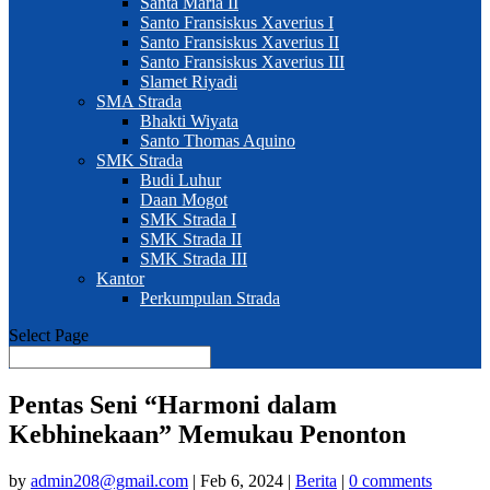
Santa Maria II
Santo Fransiskus Xaverius I
Santo Fransiskus Xaverius II
Santo Fransiskus Xaverius III
Slamet Riyadi
SMA Strada
Bhakti Wiyata
Santo Thomas Aquino
SMK Strada
Budi Luhur
Daan Mogot
SMK Strada I
SMK Strada II
SMK Strada III
Kantor
Perkumpulan Strada
Select Page
Pentas Seni “Harmoni dalam
Kebhinekaan” Memukau Penonton
by
admin208@gmail.com
|
Feb 6, 2024
|
Berita
|
0 comments