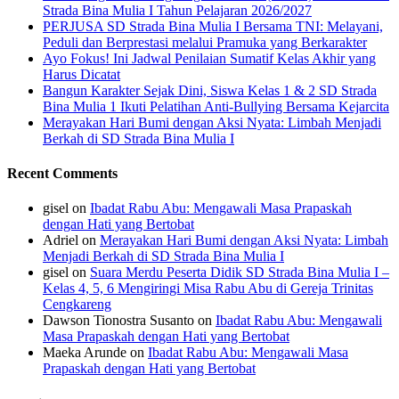
Strada Bina Mulia I Tahun Pelajaran 2026/2027
PERJUSA SD Strada Bina Mulia I Bersama TNI: Melayani,
Peduli dan Berprestasi melalui Pramuka yang Berkarakter
Ayo Fokus! Ini Jadwal Penilaian Sumatif Kelas Akhir yang
Harus Dicatat
Bangun Karakter Sejak Dini, Siswa Kelas 1 & 2 SD Strada
Bina Mulia 1 Ikuti Pelatihan Anti-Bullying Bersama Kejarcita
Merayakan Hari Bumi dengan Aksi Nyata: Limbah Menjadi
Berkah di SD Strada Bina Mulia I
Recent Comments
gisel
on
Ibadat Rabu Abu: Mengawali Masa Prapaskah
dengan Hati yang Bertobat
Adriel
on
Merayakan Hari Bumi dengan Aksi Nyata: Limbah
Menjadi Berkah di SD Strada Bina Mulia I
gisel
on
Suara Merdu Peserta Didik SD Strada Bina Mulia I –
Kelas 4, 5, 6 Mengiringi Misa Rabu Abu di Gereja Trinitas
Cengkareng
Dawson Tionostra Susanto
on
Ibadat Rabu Abu: Mengawali
Masa Prapaskah dengan Hati yang Bertobat
Maeka Arunde
on
Ibadat Rabu Abu: Mengawali Masa
Prapaskah dengan Hati yang Bertobat