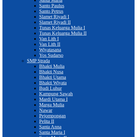
Santa Maria
Santo Paulus
Santo Petrus
Slamet Riyadi I
Slamet Riyadi II
Tunas Keluarga Mulia I
Tunas Keluarga Mulia II
Van Lith I
Van Lith II
Wiyatasana
Yos Sudarso
SMP Strada
Bhakti Mulia
Bhakti Nusa
Bhakti Utama
Bhakti Wiyata
Budi Luhur
Kampung Sawah
Mardi Utama I
Marga Mulia
Nawar
Pejompongan
Pelita II
Santa Anna
Santa Maria I